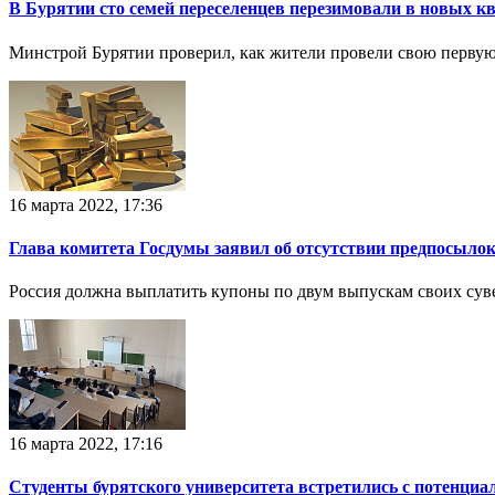
В Бурятии сто семей переселенцев перезимовали в новых к
Минстрой Бурятии проверил, как жители провели свою первую
16 марта 2022, 17:36
Глава комитета Госдумы заявил об отсутствии предпосылок
Россия должна выплатить купоны по двум выпускам своих су
16 марта 2022, 17:16
Студенты бурятского университета встретились с потенци