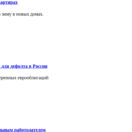
вартирах
 зиму в новых домах.
 для дефолта в России
веренных еврооблигаций
альным работодателем