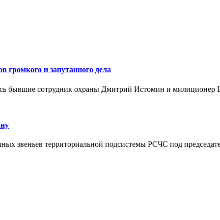
в громкого и запутанного дела
ись бывшие сотрудник охраны Дмитрий Истомин и милиционер 
ону
йонных звеньев территориальной подсистемы РСЧС под председат