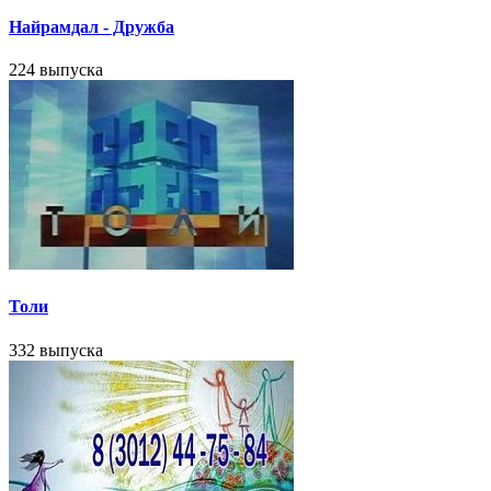
Найрамдал - Дружба
224 выпуска
Толи
332 выпуска