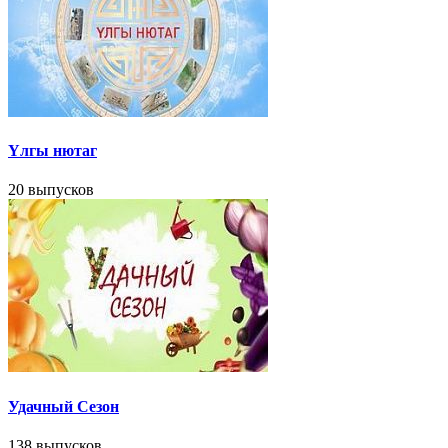
Үлгы нютаг
20 выпусков
Удачный Сезон
138 выпусков