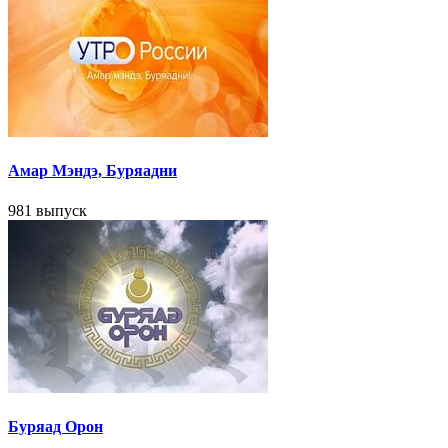
Амар Мэндэ, Буряадни
981 выпуск
Буряад Орон