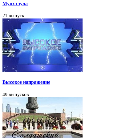
Мунхэ зула
21 выпуск
Высокое напряжение
49 выпусков