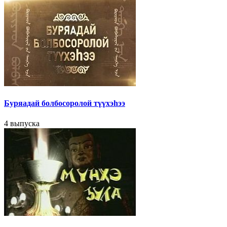
Буряадай болбосоролой түүхэhээ
4 выпуска