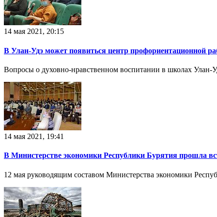
14 мая 2021, 20:15
В Улан-Удэ может появиться центр профориентационной р
Вопросы о духовно-нравственном воспитании в школах Улан-Уд
14 мая 2021, 19:41
В Министерстве экономики Республики Бурятия прошла вс
12 мая руководящим составом Министерства экономики Респуб