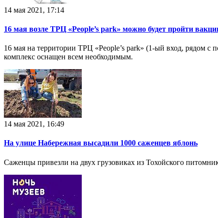
14 мая 2021, 17:14
16 мая возле ТРЦ «People’s park» можно будет пройти вак
16 мая на территории ТРЦ «People’s park» (1-ый вход, рядом
комплекс оснащен всем необходимым.
14 мая 2021, 16:49
На улице Набережная высадили 1000 саженцев яблонь
Саженцы привезли на двух грузовиках из Тохойского питомник