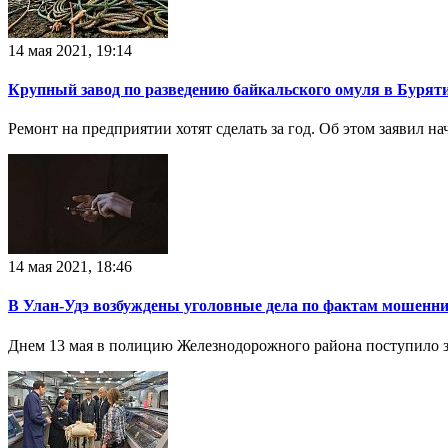
14 мая 2021, 19:14
Крупный завод по разведению байкальского омуля в Бурят
Ремонт на предприятии хотят сделать за год. Об этом заявил
14 мая 2021, 18:46
В Улан-Удэ возбуждены уголовные дела по фактам мошенни
Днем 13 мая в полицию Железнодорожного района поступило за