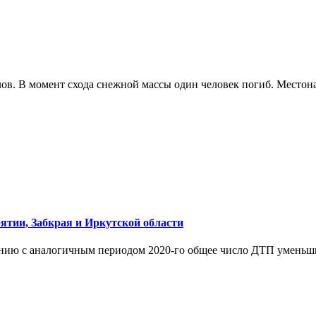
алов. В момент схода снежной массы один человек погиб. Место
ятии, Забкрая и Иркутской области
нению с аналогичным периодом 2020-го общее число ДТП уменьш