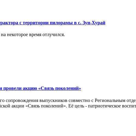
рактора с территории пилорамы в с. Зун-Хурай
на некоторое время отлучился.
 провели акцию «Связь поколений»
го сопровождения выпускников совместно с Региональным отд
кой акции «Связь поколений». Её цель - патриотическое воспи