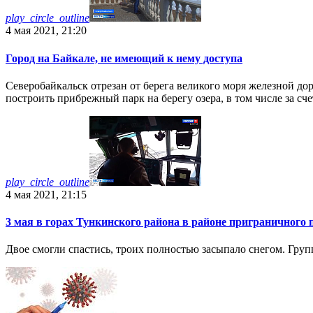
play_circle_outline
4 мая 2021, 21:20
Город на Байкале, не имеющий к нему доступа
Северобайкальск отрезан от берега великого моря железной до
построить прибрежный парк на берегу озера, в том числе за с
play_circle_outline
4 мая 2021, 21:15
3 мая в горах Тункинского района в районе приграничного
Двое смогли спастись, троих полностью засыпало снегом. Групп