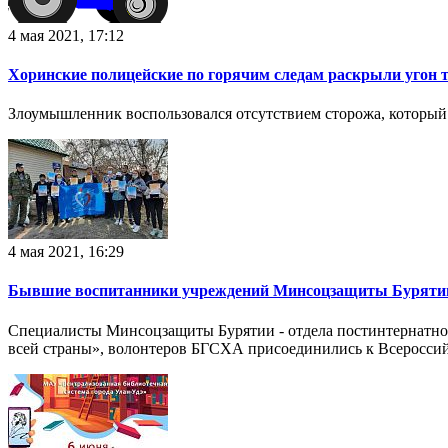
4 мая 2021, 17:12
Хоринские полицейские по горячим следам раскрыли угон т
Злоумышленник воспользовался отсутствием сторожа, который 
4 мая 2021, 16:29
Бывшие воспитанники учреждений Минсоцзащиты Бурятии
Специалисты Минсоцзащиты Бурятии - отдела постинтернатно
всей страны», волонтеров БГСХА присоединились к Всероссийс