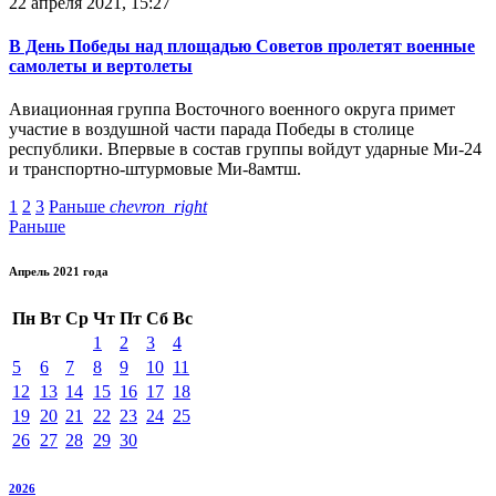
22 апреля 2021, 15:27
В День Победы над площадью Советов пролетят военные
самолеты и вертолеты
Авиационная группа Восточного военного округа примет
участие в воздушной части парада Победы в столице
республики. Впервые в состав группы войдут ударные Ми-24
и транспортно-штурмовые Ми-8амтш.
1
2
3
Раньше
chevron_right
Раньше
Апрель 2021 года
Пн
Вт
Ср
Чт
Пт
Сб
Вс
1
2
3
4
5
6
7
8
9
10
11
12
13
14
15
16
17
18
19
20
21
22
23
24
25
26
27
28
29
30
2026