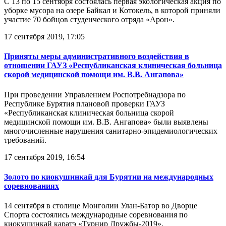
С 13 по 15 сентября состоялась первая экологическая акция по
уборке мусора на озере Байкал и Котокель, в которой приняли
участие 70 бойцов студенческого отряда «Арон».
17 сентября 2019, 17:05
Приняты меры административного воздействия в
отношении ГАУЗ «Республиканская клиническая больница
скорой медицинской помощи им. В.В. Ангапова»
При проведении Управлением Роспотребнадзора по
Республике Бурятия плановой проверки ГАУЗ
«Республиканская клиническая больница скорой
медицинской помощи им. В.В. Ангапова» были выявлены
многочисленные нарушения санитарно-эпидемиологических
требований.
17 сентября 2019, 16:54
Золото по киокушинкай для Бурятии на международных
соревнованиях
14 сентября в столице Монголии Улан-Батор во Дворце
Спорта состоялись международные соревнования по
киокушинкай каратэ «Турнир Дружбы-2019».