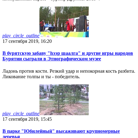
play_circle_outline
17 сентября 2019, 16:20
В бурятскую забаву "hээр шаалга" и другие игры народов
Бурятии сыграли в Этнографическом музее
Ладонь против кости. Резкий удар и непокорная кость разбита.
Ликование толпы и ты - победитель.
play_circle_outline
17 сентября 2019, 15:45
В парке "Юбилейный" высаживают крупномерные
деревья