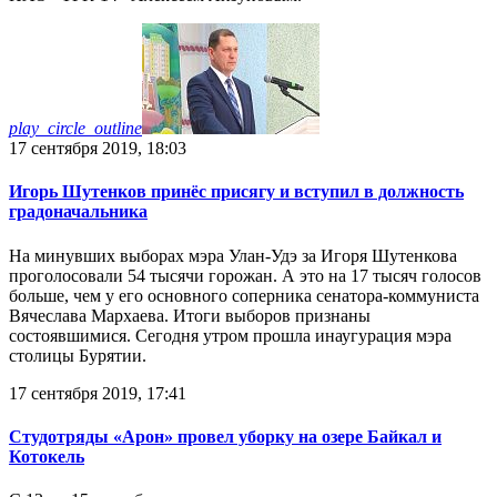
play_circle_outline
17 сентября 2019, 18:03
Игорь Шутенков принёс присягу и вступил в должность
градоначальника
На минувших выборах мэра Улан-Удэ за Игоря Шутенкова
проголосовали 54 тысячи горожан. А это на 17 тысяч голосов
больше, чем у его основного соперника сенатора-коммуниста
Вячеслава Мархаева. Итоги выборов признаны
состоявшимися. Сегодня утром прошла инаугурация мэра
столицы Бурятии.
17 сентября 2019, 17:41
Студотряды «Арон» провел уборку на озере Байкал и
Котокель