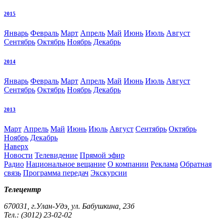
2015
Январь
Февраль
Март
Апрель
Май
Июнь
Июль
Август
Сентябрь
Октябрь
Ноябрь
Декабрь
2014
Январь
Февраль
Март
Апрель
Май
Июнь
Июль
Август
Сентябрь
Октябрь
Ноябрь
Декабрь
2013
Март
Апрель
Май
Июнь
Июль
Август
Сентябрь
Октябрь
Ноябрь
Декабрь
Наверх
Новости
Телевидение
Прямой эфир
Радио
Национальное вещание
О компании
Реклама
Обратная
связь
Программа передач
Экскурсии
Телецентр
670031, г.Улан-Удэ, ул. Бабушкина, 23б
Тел.: (3012) 23-02-02