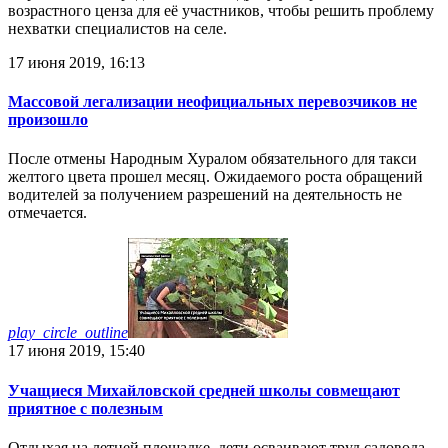
возрастного ценза для её участников, чтобы решить проблему
нехватки специалистов на селе.
17 июня 2019, 16:13
Массовой легализации неофициальных перевозчиков не
произошло
После отмены Народным Хуралом обязательного для такси
желтого цвета прошел месяц. Ожидаемого роста обращений
водителей за получением разрешений на деятельность не
отмечается.
play_circle_outline
17 июня 2019, 15:40
Учащиеся Михайловской средней школы совмещают
приятное с полезным
Отдыхая на летней площадке, дети осваивают труд садовода-