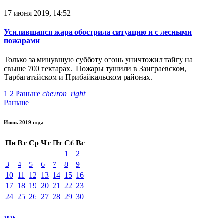
17 июня 2019, 14:52
Усилившаяся жара обострила ситуацию и с лесными
пожарами
Только за минувшую субботу огонь уничтожил тайгу на
свыше 700 гектарах. Пожары тушили в Заиграевском,
Тарбагатайском и Прибайкальском районах.
1
2
Раньше
chevron_right
Раньше
Июнь 2019 года
Пн
Вт
Ср
Чт
Пт
Сб
Вс
1
2
3
4
5
6
7
8
9
10
11
12
13
14
15
16
17
18
19
20
21
22
23
24
25
26
27
28
29
30
2026