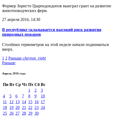
Фермер Зоригто Цырендондопов выиграл грант на развитие
животноводческих ферм.
27 апреля 2016, 14:30
В республике складывается высокий риск развития
природных пожаров
Столбики термометров на этой неделе начали подниматься
вверх.
1
2
Раньше
chevron_right
Раньше
Апрель 2016 года
Пн
Вт
Ср
Чт
Пт
Сб
Вс
1
2
3
4
5
6
7
8
9
10
11
12
13
14
15
16
17
18
19
20
21
22
23
24
25
26
27
28
29
30