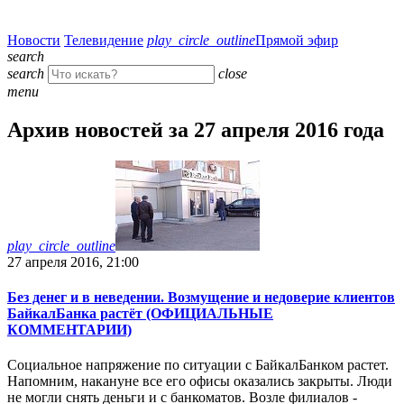
Новости
Телевидение
play_circle_outline
Прямой эфир
search
search
close
menu
Архив новостей за 27 апреля 2016 года
play_circle_outline
27 апреля 2016, 21:00
Без денег и в неведении. Возмущение и недоверие клиентов
БайкалБанка растёт (ОФИЦИАЛЬНЫЕ
КОММЕНТАРИИ)
Социальное напряжение по ситуации с БайкалБанком растет.
Напомним, накануне все его офисы оказались закрыты. Люди
не могли снять деньги и с банкоматов. Возле филиалов -