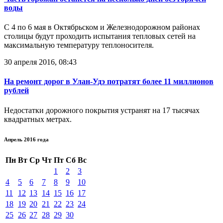
воды
С 4 по 6 мая в Октябрьском и Железнодорожном районах
столицы будут проходить испытания тепловых сетей на
максимальную температуру теплоносителя.
30 апреля 2016, 08:43
На ремонт дорог в Улан-Удэ потратят более 11 миллионов
рублей
Недостатки дорожного покрытия устранят на 17 тысячах
квадратных метрах.
Апрель 2016 года
Пн
Вт
Ср
Чт
Пт
Сб
Вс
1
2
3
4
5
6
7
8
9
10
11
12
13
14
15
16
17
18
19
20
21
22
23
24
25
26
27
28
29
30