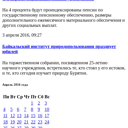
На 4 процента будут проиндексированы пенсии по
государственному пенсионному обеспечению, размеры
дополнительного ежемесячного материального обеспечения и
других социальных выплат.
3 апреля 2016, 09:27
Байкальский институт природопользования празднует
юбилей
На торжественном собрании, посвященном 25-летию
научного учреждения, встретились те, кто стоял у его истоков,
и те, кто сегодня изучает природу Бурятии.
Апрель 2016 года
Пн
Вт
Ср
Чт
Пт
Сб
Вс
1
2
3
4
5
6
7
8
9
10
11
12
13
14
15
16
17
18
19
20
21
22
23
24