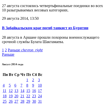
27 августа состоялись четвертьфинальные поединки во всех
10 разыгрываемых весовых категориях.
29 августа 2014, 13:50
В Забайкальском крае погиб танкист из Бурятии
28 августа в Аршане прошли похороны военнослужащего
срочной службы Булата Шактамаева.
1
2
Раньше
chevron_right
Раньше
Август 2014 года
Пн
Вт
Ср
Чт
Пт
Сб
Вс
1
2
3
4
5
6
7
8
9
10
11
12
13
14
15
16
17
18
19
20
21
22
23
24
25
26
27
28
29
30
31