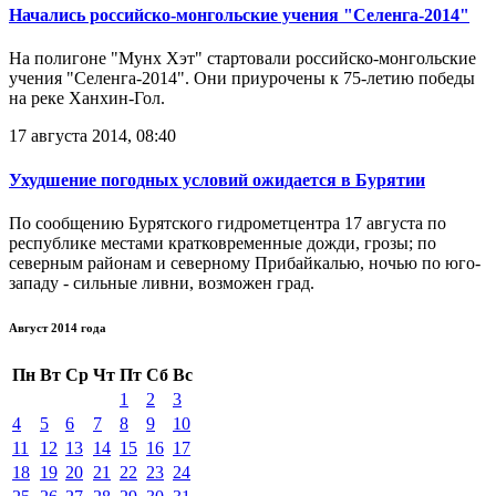
Начались российско-монгольские учения "Селенга-2014"
На полигоне "Мунх Хэт" стартовали российско-монгольские
учения "Селенга-2014". Они приурочены к 75-летию победы
на реке Ханхин-Гол.
17 августа 2014, 08:40
Ухудшение погодных условий ожидается в Бурятии
По сообщению Бурятского гидрометцентра 17 августа по
республике местами кратковременные дожди, грозы; по
северным районам и северному Прибайкалью, ночью по юго-
западу - сильные ливни, возможен град.
Август 2014 года
Пн
Вт
Ср
Чт
Пт
Сб
Вс
1
2
3
4
5
6
7
8
9
10
11
12
13
14
15
16
17
18
19
20
21
22
23
24