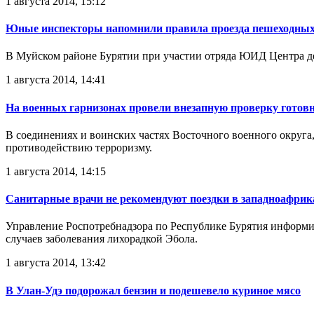
1 августа 2014, 15:12
Юные инспекторы напомнили правила проезда пешеходных
В Муйском районе Бурятии при участии отряда ЮИД Центра д
1 августа 2014, 14:41
На военных гарнизонах провели внезапную проверку готов
В соединениях и воинских частях Восточного военного округа
противодействию терроризму.
1 августа 2014, 14:15
Санитарные врачи не рекомендуют поездки в западноафрик
Управление Роспотребнадзора по Республике Бурятия информи
случаев заболевания лихорадкой Эбола.
1 августа 2014, 13:42
В Улан-Удэ подорожал бензин и подешевело куриное мясо