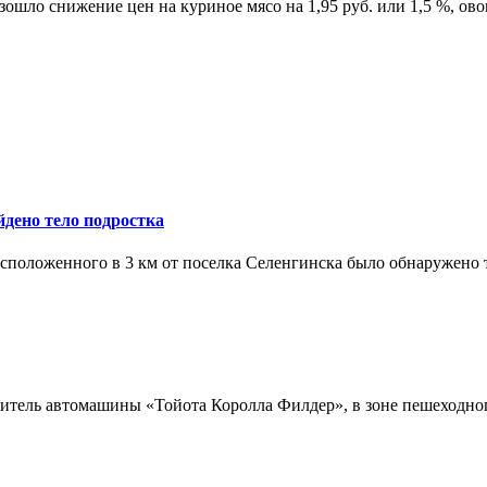
шло снижение цен на куриное мясо на 1,95 руб. или 1,5 %, ово
йдено тело подростка
асположенного в 3 км от поселка Селенгинска было обнаружено 
водитель автомашины «Тойота Королла Филдер», в зоне пешеходн