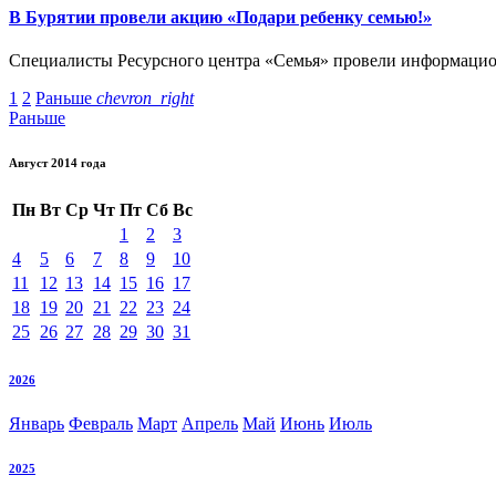
В Бурятии провели акцию «Подари ребенку семью!»
Специалисты Ресурсного центра «Семья» провели информацио
1
2
Раньше
chevron_right
Раньше
Август 2014 года
Пн
Вт
Ср
Чт
Пт
Сб
Вс
1
2
3
4
5
6
7
8
9
10
11
12
13
14
15
16
17
18
19
20
21
22
23
24
25
26
27
28
29
30
31
2026
Январь
Февраль
Март
Апрель
Май
Июнь
Июль
2025