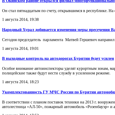
В Окинском районе открылся филиал многофункционально
Он стал пятнадцатым по счету, открывшимся в республике. На
1 августа 2014, 19:38
Народный Хурал добивается изменения меры пресечения 
Сегодня председатель парламента Матвей Гершевич направил
1 августа 2014, 19:01
В выходные контроль на автодорогах Бурятии будет усилен
Особое внимание автоинспекторы уделят курортным зонам, ма
полицейские также будут нести службу в усиленном режиме.
1 августа 2014, 18:23
Укомплектованность ГУ МЧС России по Бурятии автомобил
В соответствии с планом поставок техники на 2013 г. вооруж
автолестница «АЛ-50», пожарный автомобиль «Розенбауэр» и а