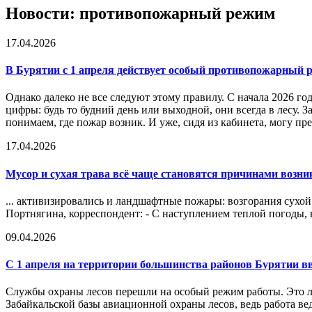
Новости: противопожарный режим
17.04.2026
В Бурятии с 1 апреля действует особый
противопожарный 
Однако далеко не все следуют этому правилу. С начала 2026 го
цифры: будь то будний день или выходной, они всегда в лесу
понимаем, где пожар возник. И уже, сидя из кабинета, могу п
17.04.2026
Мусор и сухая трава всё чаще становятся причинами возн
... активизировались и ландшафтные пожары: возгорания сухой 
Портнягина, корреспондент: - С наступлением теплой погоды, к
09.04.2026
С 1 апреля на территории большинства районов Бурятии в
Службы охраны лесов перешли на особый режим работы. Это л
Забайкальской базы авиационной охраны лесов, ведь работа ведё