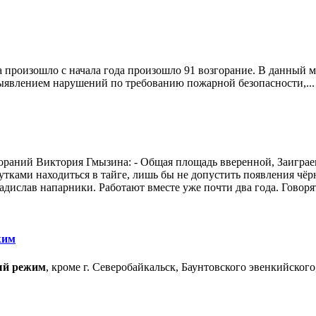
на произошло с начала года произошло 91 возгорание. В данный
ыявлением нарушений по требованию пожарной безопасности,...
гораний Виктория Гмызина: - Общая площадь вверенной, Заиграе
сутками находиться в тайге, лишь бы не допустить появления ч
дислав напарники. Работают вместе уже почти два года. Говорят
жим
ый режим
, кроме г. Северобайкальск, Баунтовского эвенкийског