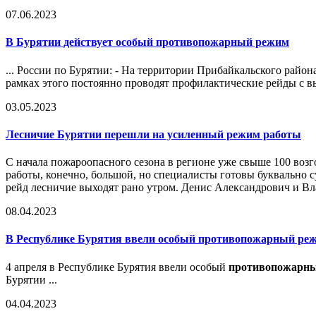
07.06.2023
В Бурятии действует особый
противопожарный режим
... России по Бурятии: - На территории Прибайкальского райо
рамках этого постоянно проводят профилактические рейды с в
03.05.2023
Лесничие Бурятии перешли на усиленный режим работы
С начала пожароопасного сезона в регионе уже свыше 100 воз
работы, конечно, большой, но специалисты готовы буквально 
рейд лесничие выходят рано утром. Денис Александрович и Вла
08.04.2023
В Республике Бурятия ввели особый
противопожарный ре
4 апреля в Республике Бурятия ввели особый
противопожарн
Бурятии ...
04.04.2023