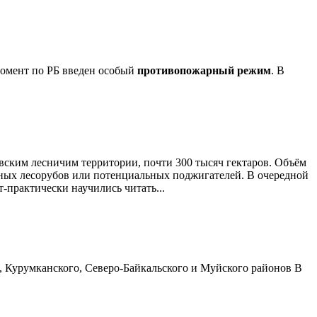
 момент по РБ введен особый
противопожарный режим
. В
вским лесничим территории, почти 300 тысяч гектаров. Объём
ёрных лесорубов или потенциальных поджигателей. В очередной
-практически научились читать...
о, Курумканского, Северо-Байкальского и Муйского районов В