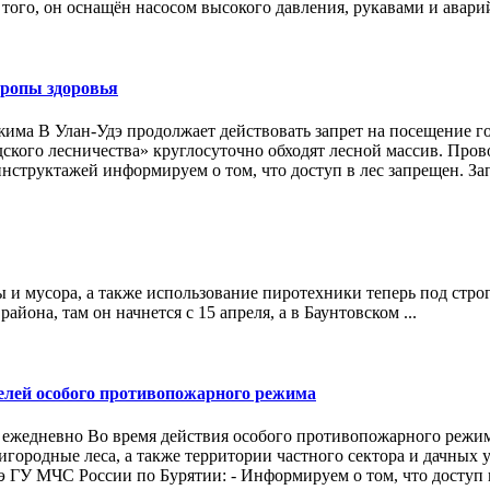
ого, он оснащён насосом высокого давления, рукавами и авари
тропы здоровья
жима В Улан-Удэ продолжает действовать запрет на посещение г
одского лесничества» круглосуточно обходят лесной массив. Пр
нструктажей информируем о том, что доступ в лес запрещен. За
ы и мусора, а также использование пиротехники теперь под стр
она, там он начнется с 15 апреля, а в Баунтовском ...
елей особого противопожарного режима
ежедневно Во время действия особого противопожарного режима
ородные леса, а также территории частного сектора и дачных 
э ГУ МЧС России по Бурятии: - Информируем о том, что доступ в