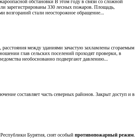
ожароопасной обстановки В этом году в связи со сложной
ыли зарегистрированы 330 лесных пожаров. Площадь,
ми возгораний стали неосторожное обращение...
с, расстояния между зданиями зачастую захламлены сгораемым
ношении глав сельских поселений проходят проверки, в
ведомства необоснованно подвергают давлению...
лючение составляет часть северных районов. Закрыт доступ и в
и Республики Бурятия, снят особый
противопожарный режим
.