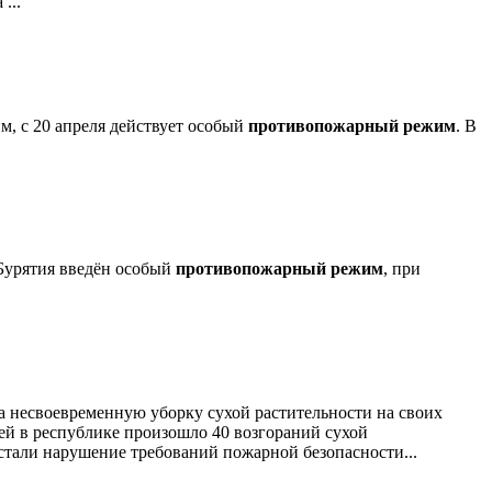
...
м, с 20 апреля действует особый
противопожарный режим
. В
 Бурятия введён особый
противопожарный режим
, при
а несвоевременную уборку сухой растительности на своих
ей в республике произошло 40 возгораний сухой
стали нарушение требований пожарной безопасности...