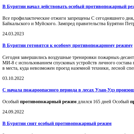
В Бурятии начал действовать особый
противопожарный ре
Все профилактические отжиги запрещены С сегодняшнего дня, 
Байкальского и Муйского. Зампред правительства Бурятии Петр
24.03.2023
В Бурятии готовятся к особому противопожарному режиму
Сегодня завершились воздушные тренировки пожарных-десант
МИ-8 с использованием спусковых устройств личного состава
в места, куда невозможен проезд наземной техники, лесной сп
03.10.2022
С начала пожароопасного периода в лесах Улан-Удэ произо
Особый
противопожарный режим
длился 165 дней Особый
п
24.09.2022
В Бурятии снят осoбый
противопожарный режим