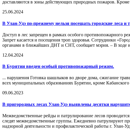
доставляются в зоны действующих природных пожаров. Кроме т
25.06.2024
В Улан-Удэ по-прежнему нельзя посещать городские леса и 
Доступ в лес запрещен в рамках особого противопожарного ре
Запрет касается и посещения троп здоровья. Сотрудники «Гор
органами в ближайших ДНТ и СНТ, сообщает мэрия. – В ходе и
12.04.2024
В Бурятии введен особый
противопожарный режим
.
... нарушения Готовка шашлыков во дворе дома, сжигание трав
всех муниципальных образованиях Бурятии, кроме Кабанского рай
09.06.2023
B пригородных лесах Улан-Удэ выявлены десятки нарушит
Межведомственные рейды и патрулирование лесов проводится 
следят межведомственные группы. Ежедневно патрулируют приг
надзорной деятельности и профилактической работы г. Улан-Уд