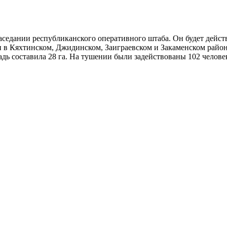
аседании республиканского оперативного штаба. Он будет действ
 в Кяхтинском, Джидинском, Заиграевском и Закаменском района
дь составила 28 га. На тушении были задействованы 102 человек