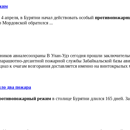
жим
4 апреля, в Бурятии начал действовать особый
противопожарн
 Мордовской обратился ...
ников aвиaлecooxpaны В Улан-Удэ сегодня прошли заключитель
 парашютно-десантной пожарной службы Забайкальской базы ави
ецназ к очагам возгорания доставляется именно на винтокрылых 
шло два пожара
ротивопожарный режим
в столице Бурятии длился 165 дней. За 