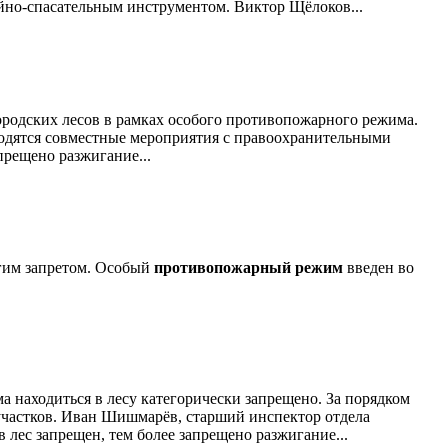
йно-спасательным инструментом. Виктор Щёлоков...
ородских лесов в рамках особого противопожарного режима.
оводятся совместные мероприятия с правоохранительными
прещено разжигание...
огим запретом. Особый
противопожарный режим
введен во
 находиться в лесу категорически запрещено. За порядком
участков. Иван Шишмарёв, старший инспектор отдела
 лес запрещен, тем более запрещено разжигание...