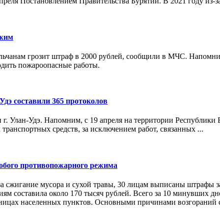
преля Постановлением Правительства Бурятии. В 2021 году из-за 
жим
ельчанам грозит штраф в 2000 рублей, сообщили в МЧС. Напомни
водить пожароопасные работы.
Удэ составили 365 протоколов
 г. Улан-Удэ. Напомним, с 19 апреля на территории Республики
 транспортных средств, за исключением работ, связанных ...
собого противопожарного режима
а сжигание мусора и сухой травы, 30 лицам выписаны штрафы з
м составила около 170 тысяч рублей. Всего за 10 минувших дн
границах населенных пунктов. Основными причинами возгораний 