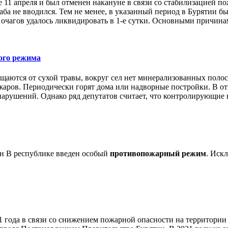
е 11 апреля и был отменен накануне в связи со стабилизацией п
а не вводился. Тем не менее, в указанный период в Бурятии б
х очагов удалось ликвидировать в 1-е сутки. Основными причина
ого режима
щаются от сухой травы, вокруг сел нет минерализованных поло
аров. Периодически горят дома или надворные постройки. В от
арушений. Однако ряд депутатов считает, что контролирующие 
ен В республике введен особый
противопожарный режим
. Иск
21 года в связи со снижением пожарной опасности на территори