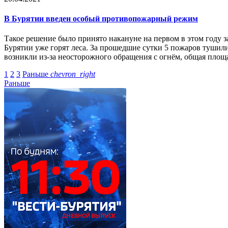
В Бурятии введен особый
противопожарный режим
Такое решение было принято накануне на первом в этом году з
Бурятии уже горят леса. За прошедшие сутки 5 пожаров тушили
возникли из-за неосторожного обращения с огнём, общая площа
1
2
3
Раньше
chevron_right
Раньше