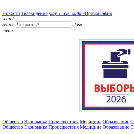
Новости
Телевидение
play_circle_outline
Прямой эфир
search
search
close
menu
Общество
Экономика
Происшествия
Медицина
Образование
С
Общество
Экономика
Происшествия
Медицина
Образование
С