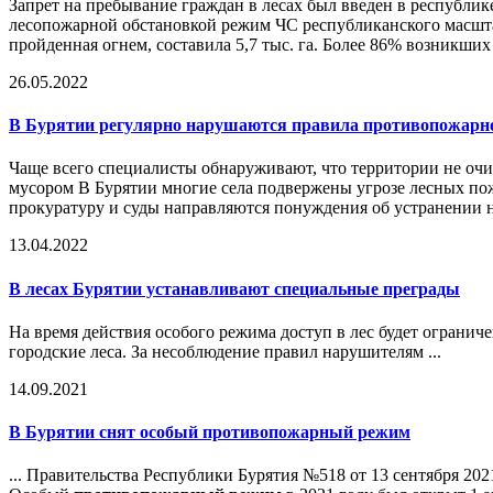
Запрет на пребывание граждан в лесах был введен в республик
лесопожарной обстановкой режим ЧС республиканского масштаб
пройденная огнем, составила 5,7 тыс. га. Более 86% возникши
26.05.2022
В Бурятии регулярно нарушаются правила противопожарн
Чаще всего специалисты обнаруживают, что территории не очи
мусором В Бурятии многие села подвержены угрозе лесных пож
прокуратуру и суды направляются понуждения об устранении н
13.04.2022
В лесах Бурятии устанавливают специальные преграды
На время действия особого режима доступ в лес будет огранич
городские леса. За несоблюдение правил нарушителям ...
14.09.2021
В Бурятии снят особый
противопожарный режим
... Правительства Республики Бурятия №518 от 13 сентября 20