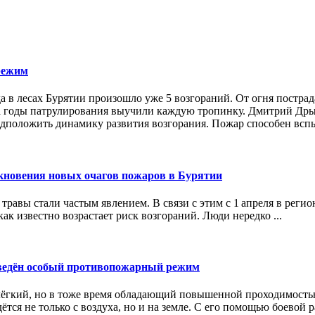
режим
да в лесах Бурятии произошло уже 5 возгораний. От огня постра
. За годы патрулирования выучили каждую тропинку. Дмитрий Др
редположить динамику развития возгорания. Пожар способен вспы
икновения новых очагов пожаров в Бурятии
травы стали частым явлением. В связи с этим с 1 апреля в реги
ак известно возрастает риск возгораний. Люди нередко ...
ведён особый
противопожарный режим
ёгкий, но в тоже время обладающий повышенной проходимостью
тся не только с воздуха, но и на земле. С его помощью боевой р