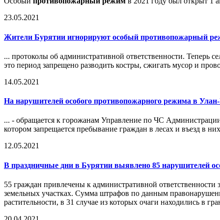
Особый
противопожарный режим
в 2021 году был открыт 1 а
23.05.2021
Жители Бурятии игнорируют особый
противопожарный ре
... протоколы об административной ответственности. Теперь с
это период запрещено разводить костры, сжигать мусор и про
14.05.2021
На нарушителей особого противопожарного режима в Улан-
... - обращается к горожанам Управление по ЧС Администрации
котором запрещается пребывание граждан в лесах и въезд в них
12.05.2021
В праздничные дни в Бурятии выявлено 85 нарушителей о
55 граждан привлечены к административной ответственности з
земельных участках. Сумма штрафов по данным правонарушения
растительности, в 31 случае из которых очаги находились в 
20.04.2021