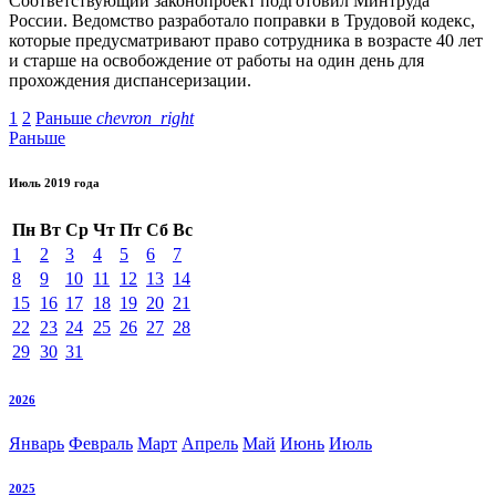
Соответствующий законопроект подготовил Минтруда
России. Ведомство разработало поправки в Трудовой кодекс,
которые предусматривают право сотрудника в возрасте 40 лет
и старше на освобождение от работы на один день для
прохождения диспансеризации.
1
2
Раньше
chevron_right
Раньше
Июль 2019 года
Пн
Вт
Ср
Чт
Пт
Сб
Вс
1
2
3
4
5
6
7
8
9
10
11
12
13
14
15
16
17
18
19
20
21
22
23
24
25
26
27
28
29
30
31
2026
Январь
Февраль
Март
Апрель
Май
Июнь
Июль
2025