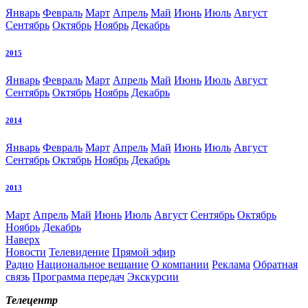
Январь
Февраль
Март
Апрель
Май
Июнь
Июль
Август
Сентябрь
Октябрь
Ноябрь
Декабрь
2015
Январь
Февраль
Март
Апрель
Май
Июнь
Июль
Август
Сентябрь
Октябрь
Ноябрь
Декабрь
2014
Январь
Февраль
Март
Апрель
Май
Июнь
Июль
Август
Сентябрь
Октябрь
Ноябрь
Декабрь
2013
Март
Апрель
Май
Июнь
Июль
Август
Сентябрь
Октябрь
Ноябрь
Декабрь
Наверх
Новости
Телевидение
Прямой эфир
Радио
Национальное вещание
О компании
Реклама
Обратная
связь
Программа передач
Экскурсии
Телецентр