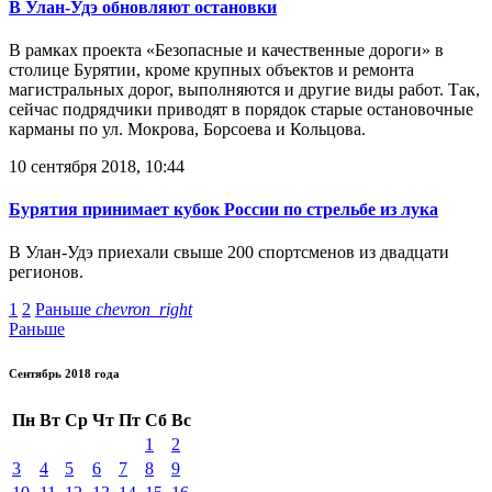
В Улан-Удэ обновляют остановки
В рамках проекта «Безопасные и качественные дороги» в
столице Бурятии, кроме крупных объектов и ремонта
магистральных дорог, выполняются и другие виды работ. Так,
сейчас подрядчики приводят в порядок старые остановочные
карманы по ул. Мокрова, Борсоева и Кольцова.
10 сентября 2018, 10:44
Бурятия принимает кубок России по стрельбе из лука
В Улан-Удэ приехали свыше 200 спортсменов из двадцати
регионов.
1
2
Раньше
chevron_right
Раньше
Сентябрь 2018 года
Пн
Вт
Ср
Чт
Пт
Сб
Вс
1
2
3
4
5
6
7
8
9