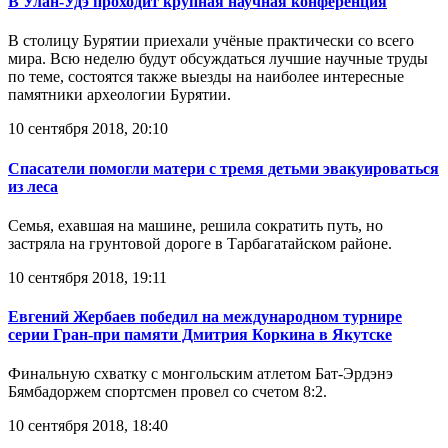
В Улан-Удэ проходит крупная научная конференция
В столицу Бурятии приехали учёные практически со всего
мира. Всю неделю будут обсуждаться лучшие научные труды
по теме, состоятся также выезды на наиболее интересные
памятники археологии Бурятии.
10 сентября 2018, 20:10
Спасатели помогли матери с тремя детьми эвакуироваться
из леса
Семья, ехавшая на машине, решила сократить путь, но
застряла на грунтовой дороге в Тарбагатайском районе.
10 сентября 2018, 19:11
Евгений Жербаев победил на международном турнире
серии Гран-при памяти Дмитрия Коркина в Якутске
Финальную схватку с монгольским атлетом Бат-Эрдэнэ
Бямбадоржем спортсмен провел со счетом 8:2.
10 сентября 2018, 18:40