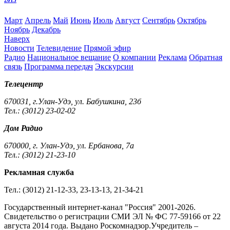
Март
Апрель
Май
Июнь
Июль
Август
Сентябрь
Октябрь
Ноябрь
Декабрь
Наверх
Новости
Телевидение
Прямой эфир
Радио
Национальное вещание
О компании
Реклама
Обратная
связь
Программа передач
Экскурсии
Телецентр
670031, г.Улан-Удэ, ул. Бабушкина, 23б
Тел.: (3012) 23-02-02
Дом Радио
670000, г. Улан-Удэ, ул. Ербанова, 7а
Тел.: (3012) 21-23-10
Рекламная служба
Тел.: (3012) 21-12-33, 23-13-13, 21-34-21
Государственный интернет-канал "Россия" 2001-2026.
Cвидетельство о регистрации СМИ ЭЛ № ФС 77-59166 от 22
августа 2014 года. Выдано Роскомнадзор.Учредитель –