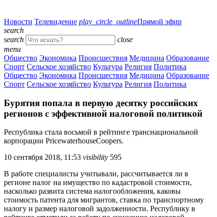
Новости
Телевидение
play_circle_outline
Прямой эфир
search
search
close
menu
Общество
Экономика
Происшествия
Медицина
Образование
Спорт
Сельское хозяйство
Культура
Религия
Политика
Общество
Экономика
Происшествия
Медицина
Образование
Спорт
Сельское хозяйство
Культура
Религия
Политика
Бурятия попала в первую десятку российских
регионов с эффективной налоговой политикой
Республика стала восьмой в рейтинге транснациональной
корпорации PricewaterhouseCoopers.
10 сентября 2018, 11:53
visibility
595
В работе специалисты учитывали, рассчитывается ли в
регионе налог на имущество по кадастровой стоимости,
насколько развита система налогообложения, каковы
стоимость патента для мигрантов, ставка по транспортному
налогу и размер налоговой задолженности. Республику в