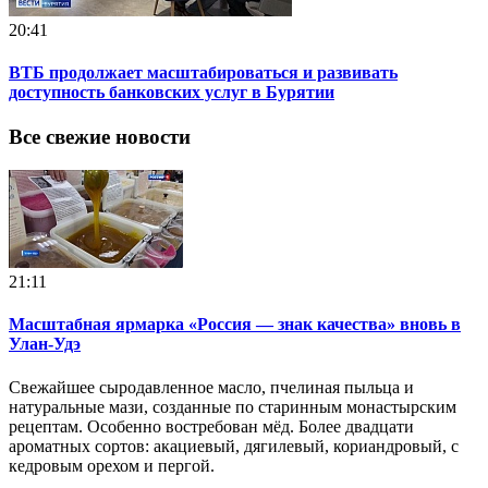
20:41
ВТБ продолжает масштабироваться и развивать
доступность банковских услуг в Бурятии
Все свежие новости
21:11
Масштабная ярмарка «Россия — знак качества» вновь в
Улан-Удэ
Свежайшее сыродавленное масло, пчелиная пыльца и
натуральные мази, созданные по старинным монастырским
рецептам. Особенно востребован мёд. Более двадцати
ароматных сортов: акациевый, дягилевый, кориандровый, с
кедровым орехом и пергой.