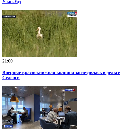
Улан-Удэ
21:00
Впервые краснокнижная колпица загнездилась в дельте
Селенги