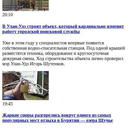
20:10
В Улан-Удэ строят объект, который кардинально изменит
работу городской поисковой службы
Уже в этом году у специалистов впервые появится
собственная водно-спасательная станция. Под одной крышей
разместятся техника, оборудование и круглосуточная
дежурная смена. Ход строительства объекта лично проверил
мэр Улан-Удэ Игорь Шутенков.
19:45
Жаркие споры разгорелись вокруг одного из самых
популярных мест отдыха в Бурятии — озера Щучье