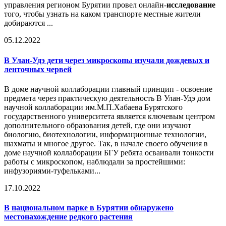
управления регионом Бурятии провел онлайн-
исследование
того, чтобы узнать на каком транспорте местные жители
добираются ...
05.12.2022
В Улан-Удэ дети через микроскопы изучали дождевых и
ленточных червей
В доме научной коллаборации главный принцип - освоение
предмета через практическую деятельность В Улан-Удэ дом
научной коллаборации им.М.П.Хабаева Бурятского
государственного университета является ключевым центром
дополнительного образования детей, где они изучают
биологию, биотехнологии, информационные технологии,
шахматы и многое другое. Так, в начале своего обучения в
доме научной коллаборации БГУ ребята осваивали тонкости
работы с микроскопом, наблюдали за простейшими:
инфузориями-туфельками...
17.10.2022
В национальном парке в Бурятии обнаружено
местонахождение редкого растения