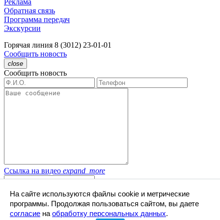
Реклама
Обратная связь
Программа передач
Экскурсии
Горячая линия
8 (3012) 23-01-01
Сообщить новость
close
Сообщить новость
Ссылка на видео
expand_more
Скрыть
expand_less
На сайте используются файлы cookie и метрические
программы. Продолжая пользоваться сайтом, вы даете
Отправляя форму,
я даю свое согласие
на
обработку
согласие
на
обработку персональных данных
.
персональных данных