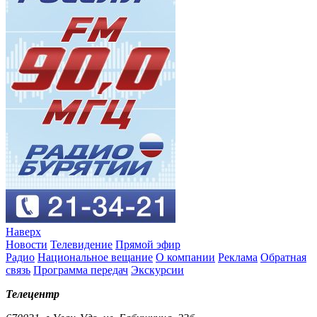
Наверх
Новости
Телевидение
Прямой эфир
Радио
Национальное вещание
О компании
Реклама
Обратная
связь
Программа передач
Экскурсии
Телецентр