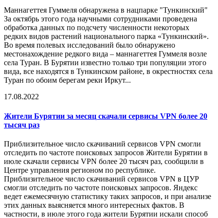
Маннагеттея Гуммеля обнаружена в нацпарке "Тункинский"
За октябрь этого года научными сотрудниками проведена
обработка данных по подсчету численности некоторых
редких видов растений национального парка «Тункинский».
Во время полевых исследований было обнаружено
местонахождение редкого вида – маннагеттея Гуммеля возле
села Туран. В Бурятии известно только три популяции этого
вида, все находятся в Тункинском районе, в окрестностях села
Туран по обоим берегам реки Иркут...
17.08.2022
Жители Бурятии за месяц скачали сервисы VPN более 20
тысяч раз
Приблизительное число скачиваний сервисов VPN смогли
отследить по частоте поисковых запросов Жители Бурятии в
июле скачали сервисы VPN более 20 тысяч раз, сообщили в
Центре управления регионом по республике.
Приблизительное число скачиваний сервисов VPN в ЦУР
смогли отследить по частоте поисковых запросов. Яндекс
ведет ежемесячную статистику таких запросов, и при анализе
этих данных выясняется много интересных фактов. В
частности, в июле этого года жители Бурятии искали способ