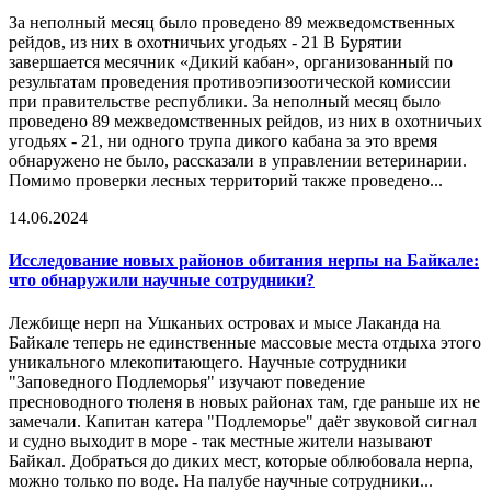
За неполный месяц было проведено 89 межведомственных
рейдов, из них в охотничьих угодьях - 21 В Бурятии
завершается месячник «Дикий кабан», организованный по
результатам проведения противоэпизоотической комиссии
при правительстве республики. За неполный месяц было
проведено 89 межведомственных рейдов, из них в охотничьих
угодьях - 21, ни одного трупа дикого кабана за это время
обнаружено не было, рассказали в управлении ветеринарии.
Помимо проверки лесных территорий также проведено...
14.06.2024
Исследование
новых районов обитания нерпы на Байкале:
что обнаружили научные сотрудники?
Лежбище нерп на Ушканьих островах и мысе Лаканда на
Байкале теперь не единственные массовые места отдыха этого
уникального млекопитающего. Научные сотрудники
"Заповедного Подлеморья" изучают поведение
пресноводного тюленя в новых районах там, где раньше их не
замечали. Капитан катера "Подлеморье" даёт звуковой сигнал
и судно выходит в море - так местные жители называют
Байкал. Добраться до диких мест, которые облюбовала нерпа,
можно только по воде. На палубе научные сотрудники...