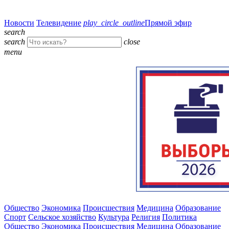
Новости
Телевидение
play_circle_outline
Прямой эфир
search
search
close
menu
Общество
Экономика
Происшествия
Медицина
Образование
Спорт
Сельское хозяйство
Культура
Религия
Политика
Общество
Экономика
Происшествия
Медицина
Образование