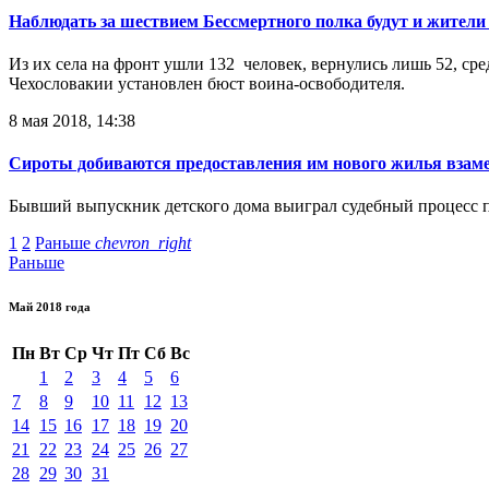
Наблюдать за шествием Бессмертного полка будут и жители
Из их села на фронт ушли 132 человек, вернулись лишь 52, ср
Чехословакии установлен бюст воина-освободителя.
8 мая 2018, 14:38
Сироты добиваются предоставления им нового жилья взаме
Бывший выпускник детского дома выиграл судебный процесс п
1
2
Раньше
chevron_right
Раньше
Май 2018 года
Пн
Вт
Ср
Чт
Пт
Сб
Вс
1
2
3
4
5
6
7
8
9
10
11
12
13
14
15
16
17
18
19
20
21
22
23
24
25
26
27
28
29
30
31