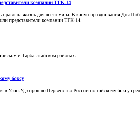
редставители компании ТГК-14
ь право на жизнь для всего мира. В канун празднования Дня По
ишли представители компании ТГК-14.
товском и Тарбагатайском районах.
кому боксу
ая в Улан-Удэ прошло Первенство России по тайскому боксу среди