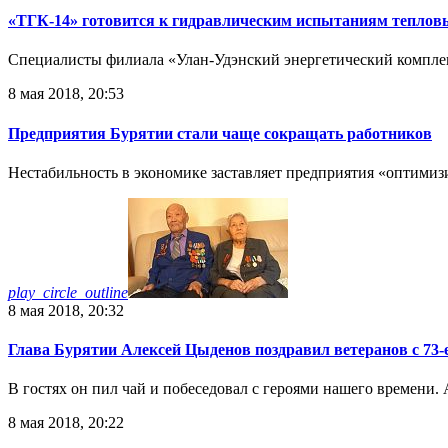
«ТГК-14» готовится к гидравлическим испытаниям тепловы
Специалисты филиала «Улан-Удэнский энергетический комплек
8 мая 2018, 20:53
Предприятия Бурятии стали чаще сокращать работников
Нестабильность в экономике заставляет предприятия «оптимиз
play_circle_outline
8 мая 2018, 20:32
Глава Бурятии Алексей Цыденов поздравил ветеранов с 73
В гостях он пил чай и побеседовал с героями нашего времени.
8 мая 2018, 20:22