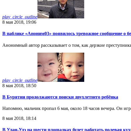
play_circle_outline
8 мая 2018, 19:06
В паблике «Аноним03» появилось тревожное сообщение о б
Анонимный автор рассказывает о том, как дерзкие преступник
play_circle_outline
8 мая 2018, 18:50
В Бурятии продолжаются поиски двухлетнего ребёнка
Напомню, мальчик пропал 6 мая, около 18 часов вечера. Он иг
8 мая 2018, 18:14
В Улан-Удэ на шести площадках будет работать полевая ку