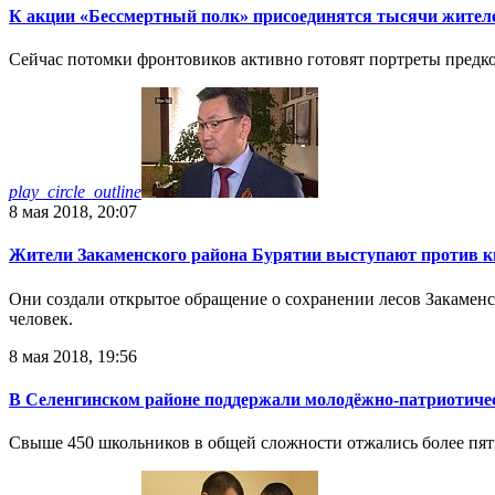
К акции «Бессмертный полк» присоединятся тысячи жител
Сейчас потомки фронтовиков активно готовят портреты предков
play_circle_outline
8 мая 2018, 20:07
Жители Закаменского района Бурятии выступают против 
Они создали открытое обращение о сохранении лесов Закаменск
человек.
8 мая 2018, 19:56
В Селенгинском районе поддержали молодёжно-патриотиче
Свыше 450 школьников в общей сложности отжались более пяти