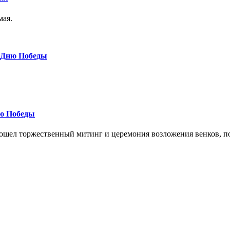
мая.
к Дню Победы
ню Победы
прошел торжественный митинг и церемония возложения венков,