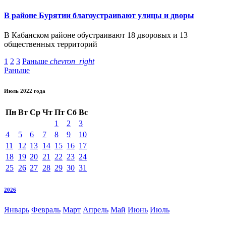
В районе Бурятии благоустраивают улицы и дворы
В Кабанском районе обустраивают 18 дворовых и 13
общественных территорий
1
2
3
Раньше
chevron_right
Раньше
Июль 2022 года
Пн
Вт
Ср
Чт
Пт
Сб
Вс
1
2
3
4
5
6
7
8
9
10
11
12
13
14
15
16
17
18
19
20
21
22
23
24
25
26
27
28
29
30
31
2026
Январь
Февраль
Март
Апрель
Май
Июнь
Июль