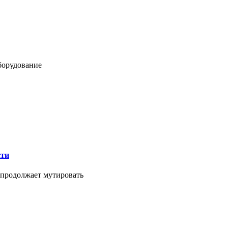
борудование
сти
 продолжает мутировать