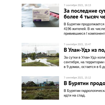
7 сентября 2021, 16:13
За последние су
более 4 тысяч ч
В Бурятии продолжается 
4196 жителей. В их числ
привившиеся I компонент
7 сентября 2021, 15:47
В Улан-Удэ из п
За сутки в Улан-Удэ кол
сентября, на территории
в 9 домах, остается в 6 д
7 сентября 2021, 15:12
В Бурятии прод
В Бурятии гидрологическ
идти на спад.