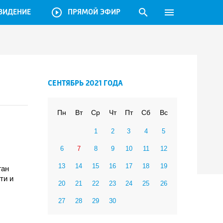
play_circle_outline
search
menu
ВИДЕНИЕ
ПРЯМОЙ ЭФИР
СЕНТЯБРЬ 2021 ГОДА
Пн
Вт
Ср
Чт
Пт
Сб
Вс
1
2
3
4
5
6
7
8
9
10
11
12
13
14
15
16
17
18
19
ган
ти и
20
21
22
23
24
25
26
27
28
29
30