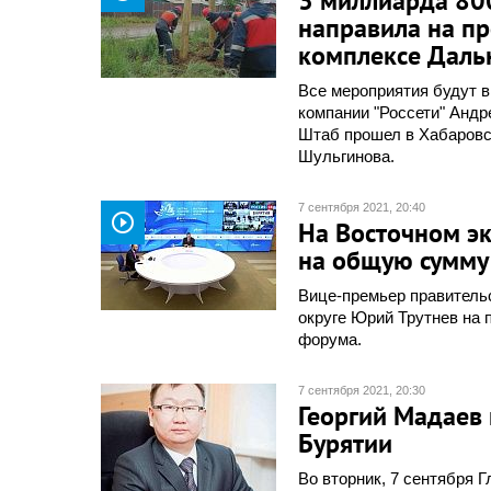
3 миллиарда 80
направила на п
комплексе Даль
Все мероприятия будут 
компании "Россети" Андр
Штаб прошел в Хабаровс
Шульгинова.
7 сентября 2021, 20:40
play_circle_outline
На Восточном э
на общую сумму 
Вице-премьер правитель
округе Юрий Трутнев на 
форума.
7 сентября 2021, 20:30
Георгий Мадаев
Бурятии
Во вторник, 7 сентября 