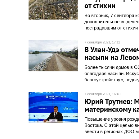
от стихии
Во вторник, 7 сентября
дополнительное выделен
пострадавшим от стихии
7 сентября 2021, 17:11
В Улан-Удэ отме
насыпи на Лево
Более тысячи домов в С
благодаря насыпи. Иску
благоустройству», подве
7 сентября 2021, 16:49
Юрий Трутнев: 
материнскому ка
Повышение уровня рожда
Востока. С этой целью в
ввести в регионах ДФО м