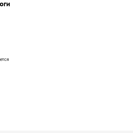
оги
ется