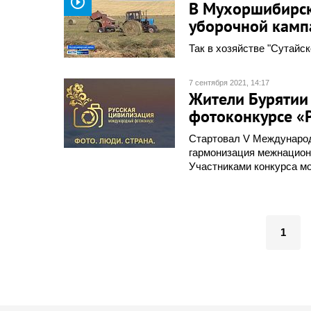
play_circle_outline
В Мухоршибирск
уборочной камп
Так в хозяйстве "Сутайс
7 сентября 2021, 14:17
Жители Бурятии
фотоконкурсе «
Стартовал V Международ
гармонизация межнацион
Участниками конкурса мо
1