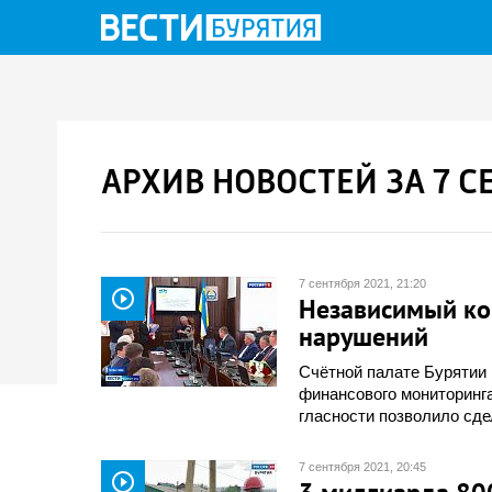
АРХИВ НОВОСТЕЙ ЗА 7 С
7 сентября 2021, 21:20
play_circle_outline
Независимый кон
нарушений
Счётной палате Бурятии 
финансового мониторинга
гласности позволило сд
7 сентября 2021, 20:45
play_circle_outline