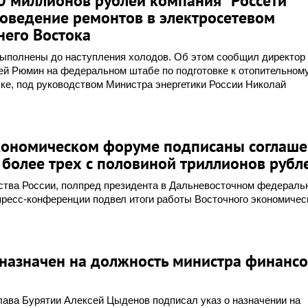
0 миллионов рублей компания "Россети"
роведение ремонтов в электросетевом
него Востока
выполнены до наступления холодов. Об этом сообщил директор
ей Рюмин на федеральном штабе по подготовке к отопительному
ке, под руководством Министра энергетики России Николай
кономическом форуме подписаны соглаш
более трех с половиной триллионов рубл
ства России, полпред президента в Дальневосточном федераль
пресс-конференции подвел итоги работы Восточного экономичес
 назначен на должность министра финанс
Глава Бурятии Алексей Цыденов подписал указ о назначении на