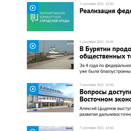
7 сентября 2021, 15:00
play_circle_outline
Реализация феде
7 сентября 2021, 15:00
play_circle_outline
В Бурятии прод
общественных т
За 4 года по федеральн
уже были благоустроены
7 сентября 2021, 15:00
play_circle_outline
Вопросы доступн
Восточном экон
Алексей Цыденов выступи
развития дальневосточн
7 сентября 2021, 14:40