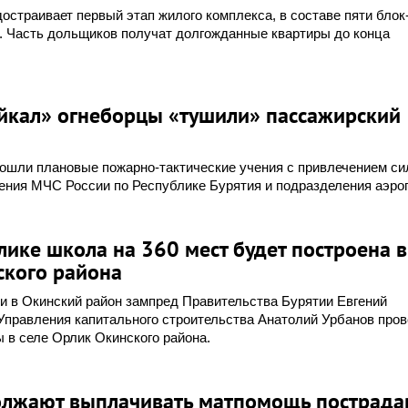
остраивает первый этап жилого комплекса, в составе пяти блок
. Часть дольщиков получат долгожданные квартиры до конца
айкал» огнеборцы «тушили» пассажирский
ошли плановые пожарно-тактические учения с привлечением си
ения МЧС России по Республике Бурятия и подразделения аэро
лике школа на 360 мест будет построена в
ского района
и в Окинский район зампред Правительства Бурятии Евгений
Управления капитального строительства Анатолий Урбанов про
 в селе Орлик Окинского района.
олжают выплачивать матпомощь пострад