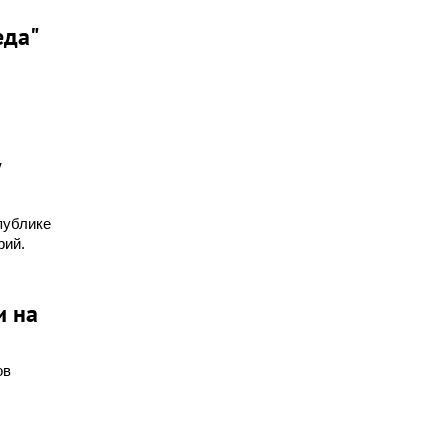
еда"
публике
рий.
и на
ов