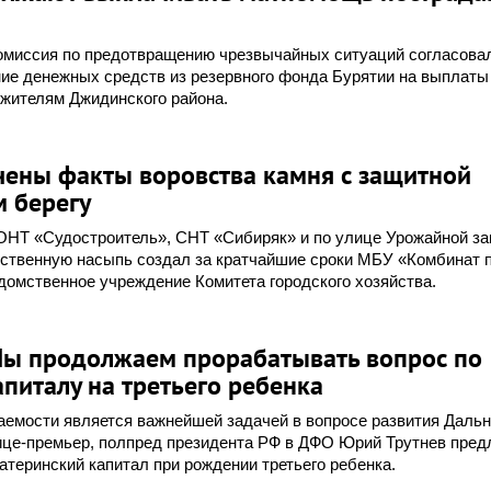
 комиссия по предотвращению чрезвычайных ситуаций согласова
ие денежных средств из резервного фонда Бурятии на выплаты
 жителям Джидинского района.
чены факты воровства камня с защитной
м берегу
ОНТ «Судостроитель», СНТ «Сибиряк» и по улице Урожайной з
сственную насыпь создал за кратчайшие сроки МБУ «Комбинат 
домственное учреждение Комитета городского хозяйства.
Мы продолжаем прорабатывать вопрос по
питалу на третьего ребенка
емости является важнейшей задачей в вопросе развития Дальн
ице-премьер, полпред президента РФ в ДФО Юрий Трутнев пред
атеринский капитал при рождении третьего ребенка.