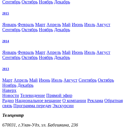
Сентябрь
Октябрь
Ноябрь
Декабрь
2015
Январь
Февраль
Март
Апрель
Май
Июнь
Июль
Август
Сентябрь
Октябрь
Ноябрь
Декабрь
2014
Январь
Февраль
Март
Апрель
Май
Июнь
Июль
Август
Сентябрь
Октябрь
Ноябрь
Декабрь
2013
Март
Апрель
Май
Июнь
Июль
Август
Сентябрь
Октябрь
Ноябрь
Декабрь
Наверх
Новости
Телевидение
Прямой эфир
Радио
Национальное вещание
О компании
Реклама
Обратная
связь
Программа передач
Экскурсии
Телецентр
670031, г.Улан-Удэ, ул. Бабушкина, 23б