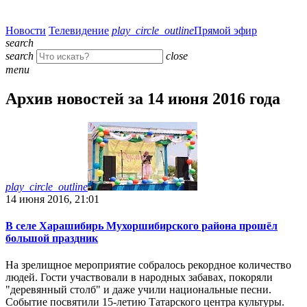
Новости
Телевидение
play_circle_outline
Прямой эфир
search
search
close
menu
Архив новостей за 14 июня 2016 года
play_circle_outline
14 июня 2016, 21:01
В селе Харашибирь Мухоршибирского района прошёл
большой праздник
На зрелищное мероприятие собралось рекордное количество
людей. Гости участвовали в народных забавах, покоряли
"деревянный столб" и даже учили национальные песни.
Событие посвятили 15-летию Татарского центра культуры.