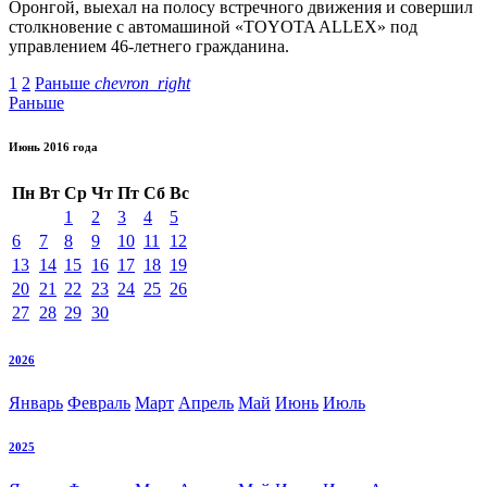
Оронгой, выехал на полосу встречного движения и совершил
столкновение с автомашиной «TOYOTA ALLEX» под
управлением 46-летнего гражданина.
1
2
Раньше
chevron_right
Раньше
Июнь 2016 года
Пн
Вт
Ср
Чт
Пт
Сб
Вс
1
2
3
4
5
6
7
8
9
10
11
12
13
14
15
16
17
18
19
20
21
22
23
24
25
26
27
28
29
30
2026
Январь
Февраль
Март
Апрель
Май
Июнь
Июль
2025