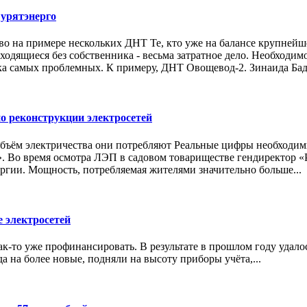
Бурятэнерго
во на примере нескольких ДНТ Те, кто уже на балансе крупней
ходящиеся без собственника - весьма затратное дело. Необходи
ка самых проблемных. К примеру, ДНТ Овощевод-2. Зинаида Бадма
о реконструкции электросетей
объём электричества они потребляют Реальные цифры необходим
». Во время осмотра ЛЭП в садовом товариществе гендиректор 
ргии. Мощность, потребляемая жителями значительно больше...
 электросетей
как-то уже профинансировать. В результате в прошлом году удал
а на более новые, подняли на высоту приборы учёта,...