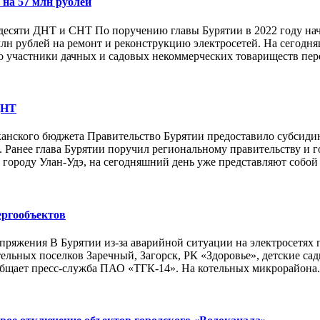
на 57 млн рублей
 десяти ДНТ и СНТ По поручению главы Бурятии в 2022 году н
 млн рублей на ремонт и реконструкцию электросетей. На сегод
о участники дачных и садовых некоммерческих товариществ пере
ДНТ
канского бюджета Правительство Бурятии предоставило субсиди
в. Ранее глава Бурятии поручил региональному правительству и
к городу Улан-Удэ, на сегодняшний день уже представляют собо
ергообъектов
пряжения В Бурятии из-за аварийной ситуации на электросетях
льных поселков Заречный, Загорск, РК «Здоровье», детские сад
общает пресс-служба ПАО «ТГК-14». На котельных микрорайона.