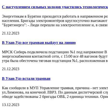
С наступлением сильных холодов участились технологическ
Энергетикам в Бурятии приходится работать в напряженном ре
населения. Бригады электромонтёров круглосуточно выезжают
"Бурятэнерго": - Люди перешли на электроотопление и, в связи 
21.12.2023
В Улан-Удэ все трамваи выйдут на линию
МРСК Сибирь подключила подстанцию №1 под напряжение В Ул
энергоснабжения контактной сети, с 15:00 все 48 вагонов буд
утра была обесточена тяговая подстанция №1, расположенная в 
21.12.2023
В Улан-Удэ встали трамваи
Как сообщили в МУП Управление трамвая, причина - нет электр
ул.Лимонова, на конечной ЛВРЗ. По данным диспетчерской слу
обходе задействованы 2 бригады ОВБ, 2 единица техники. Орие
13.12.2023