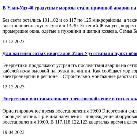
В Улан-Удэ 40 градусные морозы стали причиной аварии на
Без света остались 101,102 и со 117 по 125 микрорайоны, а т
восстановлено спустя сутки в 13-30. Евгений Жамцуев, корресп
промерзшие окна, одетые в пуховики и шапки хозяева. Семья Ба
13.12.2023
Для жителей сотых кварталов Улан-Удэ открыли пункт обо
Энергетики продолжают устранять последствия аварии на сетя
кабелей из-за высокой нагрузки на линии. Как сообщает мэр 
электроэнергии в регионе. - Строительно-монтажные работы по
12.12.2023
Энергетики восстанавливают электроснабжение в сотых кв
Ориентировочное время восстановления 19:00 Энергетики фили
сообщает мэрия. Причина нарушения - повреждение оборудован
восстановления 19:00. В 117,118,122,123 кварталах время вклю
19.04.2023