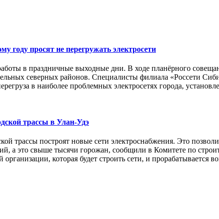
ому году просят не перегружать
электросети
боты в праздничные выходные дни. В ходе планёрного совещан
отельных северных районов. Специалисты филиала «Россети Сиб
регруза в наиболее проблемных электросетях города, установлен
дской трассы в Улан-Удэ
ской трассы построят новые сети электроснабжения. Это позволи
ий, а это свыше тысячи горожан, сообщили в Комитете по строи
 организации, которая будет строить сети, и прорабатывается в