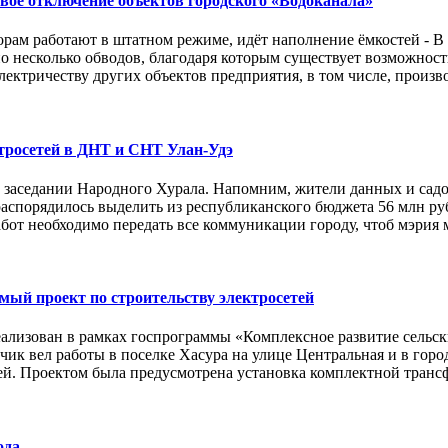
овое отключение объектов городского «Водоканала»
орам работают в штатном режиме, идёт наполнение ёмкостей - В 
 несколько обводов, благодаря которым существует возможнос
ектричеству других объектов предприятия, в том числе, произв
тросетей в ДНТ и СНТ Улан-Удэ
на заседании Народного Хурала. Напомним, жители данных и сад
аспорядилось выделить из республиканского бюджета 56 млн руб
бот необходимо передать все коммуникации городу, чтоб мэрия 
мый проект по строительству электросетей
реализован в рамках госпрограммы «Комплексное развитие сель
чик вел работы в поселке Хасура на улице Центральная и в горо
ей. Проектом была предусмотрена установка комплектной транс
ода