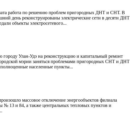
ачата работа по решению проблем пригородных ДНТ и СНТ. В
няшний день реконструированы электрические сети в десяти ДНТ
дали объекты электросетевого...
ю городу Улан-Удэ на реконструкцию и капитальный ремонт
 городской мэрии заняться проблемами пригородных СНТ и ДНТ
й полноценные населенные пункты...
 произошло массовое отключение энергообъектов филиала
ы № 13 и 84, а также центральных тепловых пунктов и
..