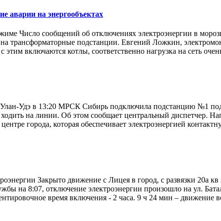
ие аварии на энергообъектах
жиме Число сообщений об отключениях электроэнергии в морозы 
 на трансформаторные подстанции. Евгений Ложкин, электромонт
с этим включаются котлы, соответственно нагрузка на сеть очень
ан-Удэ в 13:20 МРСК Сибирь подключила подстанцию №1 под н
ут ходить на линии. Об этом сообщает центральный диспетчер. Н
центре города, которая обеспечивает электроэнергией контактну
оэнергии Закрыто движение с Лицея в город, с развязки 20а кв
жбы на 8:07, отключение электроэнергии произошло на ул. Бата
нтировочное время включения - 2 часа. 9 ч 24 мин – движение в