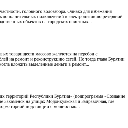
частности, головного водозабора. Однако для избежания
ть дополнительных подключений к электропитанию резервной
одственных объектов на городских очистных...
овых товариществ массово жалуются на перебои с
лей на ремонт и реконструкцию сетей. Но тогда глава Бурятии
могла вложить выделенные деньги в ремонт...
ских территорий Республики Бурятия» (подпрограмма «Создание
де Закаменск на улицах Модонкульская и Заправочная, где
форматорной подстанции с мощностью...