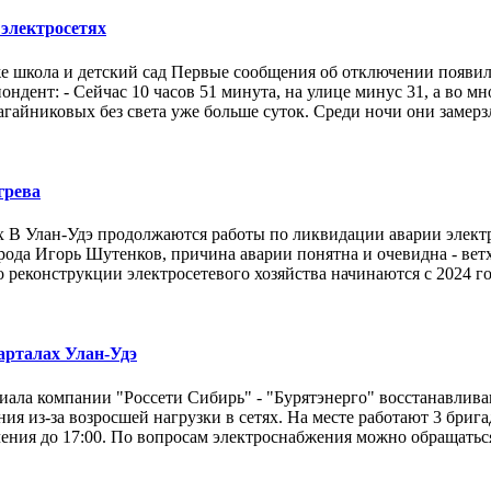
 электросетях
акже школа и детский сад Первые сообщения об отключении появил
ондент: - Сейчас 10 часов 51 минута, на улице минус 31, а во м
гайниковых без света уже больше суток. Среди ночи они замерзли
грева
х В Улан-Удэ продолжаются работы по ликвидации аварии элект
города Игорь Шутенков, причина аварии понятна и очевидна - 
 реконструкции электросетевого хозяйства начинаются с 2024 го
арталах Улан-Удэ
ала компании "Россети Сибирь" - "Бурятэнерго" восстанавлива
ия из-за возросшей нагрузки в сетях. На месте работают 3 бри
чения до 17:00. По вопросам электроснабжения можно обращаться 