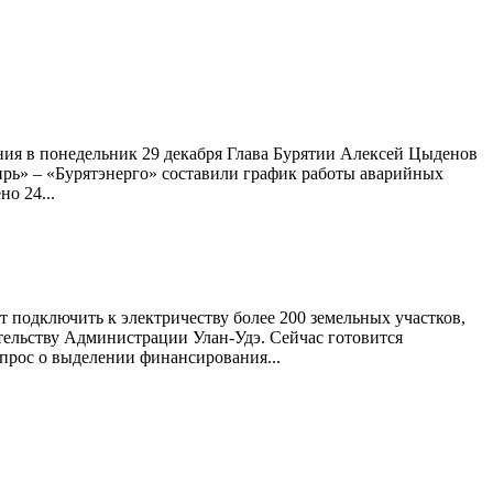
ия в понедельник 29 декабря Глава Бурятии Алексей Цыденов
ирь» – «Бурятэнерго» составили график работы аварийных
о 24...
т подключить к электричеству более 200 земельных участков,
тельству Администрации Улан-Удэ. Сейчас готовится
опрос о выделении финансирования...