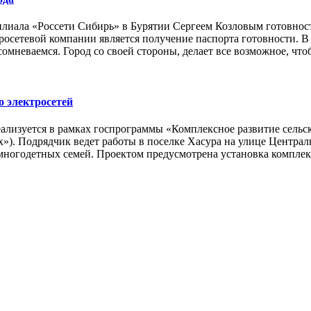
лиала «Россети Сибирь» в Бурятии Сергеем Козловым готовност
росетевой компании является получение паспорта готовности. В
омневаемся. Город со своей стороны, делает все возможное, чтоб
о электросетей
реализуется в рамках госпрограммы «Комплексное развитие сель
»). Подрядчик ведет работы в поселке Хасура на улице Централ
 многодетных семей. Проектом предусмотрена установка компле