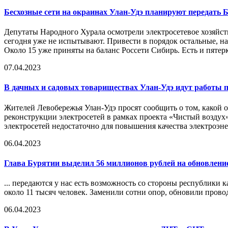
Бесхозные сети на окраинах Улан-Удэ планируют передать 
Депутаты Народного Хурала осмотрели электросетевое хозяйст
сегодня уже не испытывают. Привести в порядок остальные, на
Около 15 уже приняты на баланс Россети Сибирь. Есть и пятер
07.04.2023
В дачных и садовых товариществах Улан-Удэ идут работы п
Жителей Левобережья Улан-Удэ просят сообщить о том, какой 
реконструкции электросетей в рамках проекта «Чистый воздух
электросетей недостаточно для повышения качества электроэне
06.04.2023
Глава Бурятии выделил 56 миллионов рублей на обновление
... передаются у нас есть возможность со стороны республики 
около 11 тысяч человек. Заменили сотни опор, обновили провод
06.04.2023