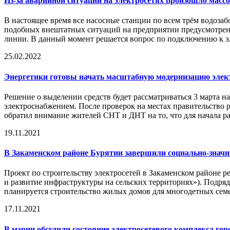
Из-за аварийной ситуации на электросетях произошло масс
В настоящее время все насосные станции по всем трём водозаб
подобных внештатных ситуаций на предприятии предусмотрено
линии. В данный момент решается вопрос по подключению к эл
25.02.2022
Энергетики готовы начать масштабную модернизацию элек
Решение о выделении средств будет рассматриваться 3 марта 
электроснабжением. После проверок на местах правительство р
обратил внимание жителей СНТ и ДНТ на то, что для начала ра
19.11.2021
В Закаменском районе Бурятии завершили социально-значи
Проект по строительству электросетей в Закаменском районе 
и развитие инфраструктуры на сельских территориях»). Подряд
планируется строительство жилых домов для многодетных сем
17.11.2021
В мэрии обсудили состояние электросетевого комплекса гор