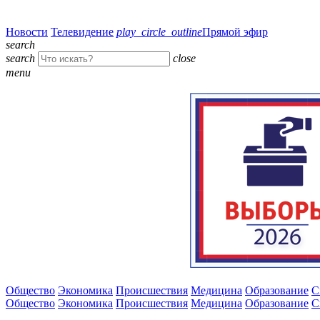
Новости
Телевидение
play_circle_outline
Прямой эфир
search
search
close
menu
Общество
Экономика
Происшествия
Медицина
Образование
С
Общество
Экономика
Происшествия
Медицина
Образование
С