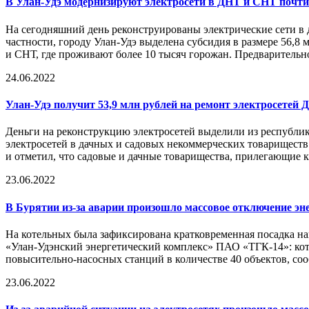
В Улан-Удэ модернизируют
электросети
в ДНТ и СНТ почти 
На сегодняшний день реконструированы электрические сети в
частности, городу Улан-Удэ выделена субсидия в размере 56,8
и СНТ, где проживают более 10 тысяч горожан. Предварительн
24.06.2022
Улан-Удэ получит 53,9 млн рублей на ремонт электросетей 
Деньги на реконструкцию электросетей выделили из республи
электросетей в дачных и садовых некоммерческих товарищест
и отметил, что садовые и дачные товарищества, прилегающие 
23.06.2022
В Бурятии из-за аварии произошло массовое отключение эн
На котельных была зафиксирована кратковременная посадка на
«Улан-Удэнский энергетический комплекс» ПАО «ТГК-14»: коте
повысительно-насосных станций в количестве 40 объектов, со
23.06.2022