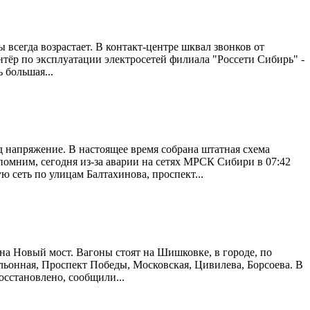
всегда возрастает. В контакт-центре шквал звонков от
ёр по эксплуатации электросетей филиала "Россети Сибирь" -
 большая...
апряжение. В настоящее время собрана штатная схема
апомним, сегодня из-за аварии на сетях МРСК Сибири в 07:42
ю сеть по улицам Балтахинова, проспект...
 на Новый мост. Вагоны стоят на Шишковке, в городе, по
льонная, Проспект Победы, Московская, Цивилева, Борсоева. В
осстановлено, сообщили...