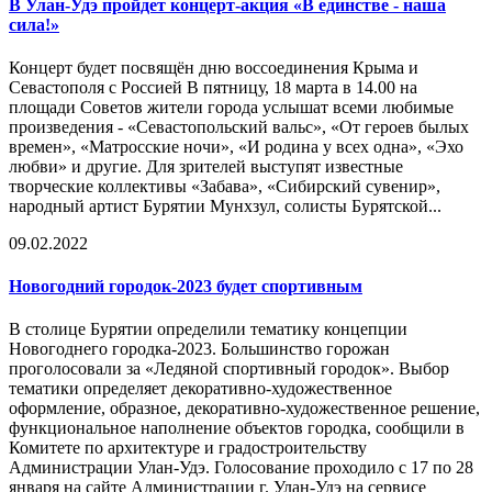
В Улан-Удэ пройдет концерт-акция «В единстве - наша
сила!»
Концерт будет посвящён дню воссоединения Крыма и
Севастополя с Россией В пятницу, 18 марта в 14.00 на
площади Советов жители города услышат всеми любимые
произведения - «Севастопольский вальс», «От героев былых
времен», «Матросские ночи», «И родина у всех одна», «Эхо
любви» и другие. Для зрителей выступят известные
творческие коллективы «Забава», «Сибирский сувенир»,
народный артист Бурятии Мунхзул, солисты Бурятской...
09.02.2022
Новогодний городок-2023 будет спортивным
В столице Бурятии определили тематику концепции
Новогоднего городка-2023. Большинство горожан
проголосовали за «Ледяной спортивный городок». Выбор
тематики определяет декоративно-художественное
оформление, образное, декоративно-художественное решение,
функциональное наполнение объектов городка, сообщили в
Комитете по архитектуре и градостроительству
Администрации Улан-Удэ. Голосование проходило с 17 по 28
января на сайте Администрации г. Улан-Удэ на сервисе