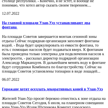
столице республики. - Конечно, я не эстет, и вообще не
понимаю, что хотел автор сказать своим творением....
12.07.2022
На главной площади Улан-Удэ устанавливают два
фонтана
На площади Советов завершается монтаж сезонной зоны
отдыха Сейчас подрядная организация заполняет фонтаны
водой. - Вода будет циркулировать из емкости фонтана, то
есть с помощью насосов будет подаваться вверх. К фонтанам
была проведена только электрика для подключения насосов к
электросети, - рассказал директор подрядной организации
Александр Марканцуев. В дальнейшем менять воду в фонтане
будут сотрудники Комбината по благоустройству. Сейчас на
площади Советов установлены топиарии в виде лошадей...
06.07.2022
Горожане хотят оседлать декоративных коней в Улан-Удэ
Жителей Улан-Удэ просят бережно отнестись к зоне отдыха на
площади Советов Сегодня, 6 июля, на планерном совещании
мэра Улан-Удэ Игоря Шутенкова Комитет городского