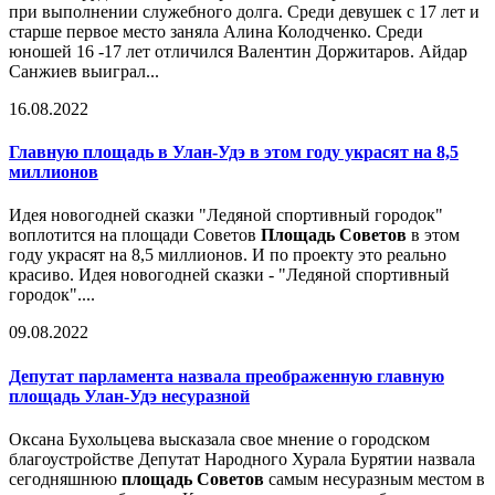
при выполнении служебного долга. Среди девушек с 17 лет и
старше первое место заняла Алина Колодченко. Среди
юношей 16 -17 лет отличился Валентин Доржитаров. Айдар
Санжиев выиграл...
16.08.2022
Главную площадь в Улан-Удэ в этом году украсят на 8,5
миллионов
Идея новогодней сказки "Ледяной спортивный городок"
воплотится на площади Советов
Площадь Советов
в этом
году украсят на 8,5 миллионов. И по проекту это реально
красиво. Идея новогодней сказки - "Ледяной спортивный
городок"....
09.08.2022
Депутат парламента назвала преображенную главную
площадь Улан-Удэ несуразной
Оксана Бухольцева высказала свое мнение о городском
благоустройстве Депутат Народного Хурала Бурятии назвала
сегодняшнюю
площадь Советов
самым несуразным местом в