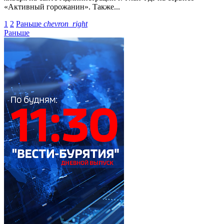
«Активный горожанин». Также...
1
2
Раньше
chevron_right
Раньше