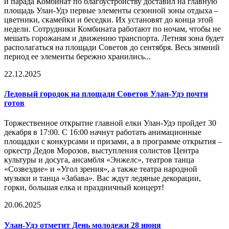
и парада Комбинат по благоустройству доставил на главную
площадь Улан-Удэ первые элементы сезонной зоны отдыха –
цветники, скамейки и беседки. Их установят до конца этой
недели. Сотрудники Комбината работают по ночам, чтобы не
мешать горожанам и движению транспорта. Летняя зона будет
располагаться на площади Советов до сентября. Весь зимний
период ее элементы бережно хранились...
22.12.2025
Ледовый городок на площади Советов Улан-Удэ почти
готов
Торжественное открытие главной елки Улан-Удэ пройдет 30
декабря в 17:00. С 16:00 начнут работать анимационные
площадки с конкурсами и призами, а в программе открытия –
оркестр Дедов Морозов, выступления солистов Центра
культуры и досуга, ансамбля «Энжелс», театров танца
«Созвездие» и «Угол зрения», а также театра народной
музыки и танца «Забава». Вас ждут ледяные декорации,
горки, большая елка и праздничный концерт!
20.06.2025
Улан-Удэ отметит День молодежи 28 июня