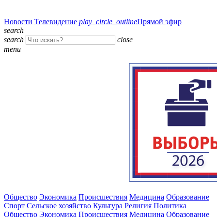
Новости
Телевидение
play_circle_outline
Прямой эфир
search
search
close
menu
Общество
Экономика
Происшествия
Медицина
Образование
Спорт
Сельское хозяйство
Культура
Религия
Политика
Общество
Экономика
Происшествия
Медицина
Образование