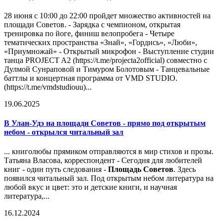
28 июня с 10:00 до 22:00 пройдет множество активностей на
площади Советов. - Зарядка с чемпионом, открытая
тренировка по йоге, финиш велопробега - Четыре
тематических пространства «Знай», «Гордись», «Люби»,
«Приумножай» - Открытый микрофон - Выступление студии
танца PROJECT A2 (https://t.me/projecta2official) совместно с
Дулмой Сунраповой и Тимуром Болотовым - Танцевальные
баттлы и концертная программа от VMD STUDIO.
(https://t.me/vmdstudiouu)...
19.06.2025
В Улан-Удэ на площади Советов - прямо под открытым
небом - открылся читальный зал
... книголюбы прямиком отправляются в мир стихов и прозы.
Татьяна Власова, корреспондент - Сегодня для любителей
книг - один путь следования -
Площадь Советов
. Здесь
появился читальный зал. Под открытым небом литература на
любой вкус и цвет: это и детские книги, и научная
литература,...
16.12.2024