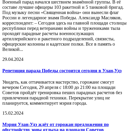
Военный парад начался шествием знамённой группы. В её
составе лучшие офицеры 103 ракетной и 5 танковой бригад.
Под музыку песни «Священная война» они вынесли флаг
России и легендарное знамя Победы. Александр Масляков,
корреспондент: – Сегодня здесь на главной площади столицы
республики перед ветеранами войны и тружениками тыла
проходят парадные расчеты военнослужащих
артиллерийского и ракетного подразделений, связисты,
офицерские колонны и кадетские полки. Все в память о
Великой...
29.04.2024
Репетиция парада Победы состоится сегодня в Улан-Удэ
Увидеть, как оттачивается мастерство, горожане смогут
вечером Сегодня, 29 апреля с 18:00 до 21:00 на площади
Советов пройдёт тренировка пеших парадных расчетов без
привлечения парадной техники. Перекрытие улиц не
планируется, комментирует мэрия города.
15.02.2024
Мэрия Улан-Удэ ждёт от горожан предложения по
обустройству зоны отдыха на площади Советов