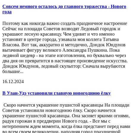
Совсем немного осталось до главного торжества - Нового
года
Поэтому как никогда важно создать праздничное настроение
Сейчас на площади Советов возводят Ледовый городок и
украшают лесную красавицу. Чем удивят и что именно
установят в центре города, узнавала моя коллега Татьяна
Власова. Вот так, аккуратно и методично, Дондок Юндунов
вытачивает фигуру великого Александра Пушкина. Пока
ледяной шедевр - на этапе изготовления, но буквально через
два дня он превратится в настоящее произведение искусства.
Дондок Юндунов, ледовый скульптор: Сначала вырубаются
большие...
16.12.2024
В Улан-Удэ установили главную новогоднюю ёлку
Скоро начнется украшение пушистой красавицы На площади
Советов установили новогоднюю ёлку. Скоро начнется
украшение пушистой красавицы. Она засияет яркими огнями,
радуя горожан в преддверии Нового года. - Все мы с
нетерпением ждем момента, когда ёлка предстанет перед нами
во всем своем великолепии, наполняя город праздничной