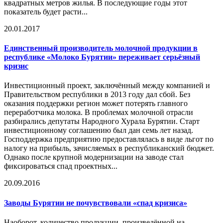
квадратных метров жилья. В последующие годы этот
показатель будет расти...
20.01.2017
Единственный производитель молочной продукции в
республике «Молоко Бурятии» переживает серьёзный
кризис
Инвестиционный проект, заключённый между компанией и
Правительством республики в 2013 году дал сбой. Без
оказания поддержки регион может потерять главного
переработчика молока. В проблемах молочной отрасли
разбирались депутаты Народного Хурала Бурятии. Старт
инвестиционному соглашению был дан семь лет назад.
Господдержка предприятию предоставлялась в виде льгот по
налогу на прибыль, зачисляемых в республиканский бюджет.
Однако после крупной модернизации на заводе стал
фиксироваться спад проектных...
20.09.2016
Заводы Бурятии не почувствовали «спад
кризис
а»
Наоборот, количество продукции, произведённой на