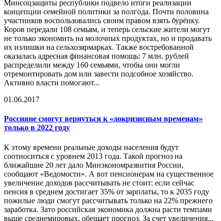
Минсоцзащиты республики подвело итоги реализации
концепции семейной политики за полгода. Почти половина
участников воспользовались своим правом взять бурёнку.
Коров передали 108 семьям, и теперь сельские жители могут
не только экономить на молочных продуктах, но и продавать
их излишки на сельхозярмарках. Также востребованной
оказалась адресная финансовая помощь: 7 млн. рублей
распределили между 160 семьями, чтобы они могли
отремонтировать дом или завести подсобное хозяйство.
Активно власти помогают...
01.06.2017
Россияне смогут вернуться к «до
кризис
ным временам»
только в 2022 году
К этому времени реальные доходы населения будут
соотноситься с уровнем 2013 года. Такой прогноз на
ближайшие 20 лет дало Минэкономразвития России,
сообщают «Ведомости». А вот пенсионерам на существенное
увеличение доходов рассчитывать не стоит: если сейчас
пенсия в среднем достигает 35% от зарплаты, то к 2035 году
пожилые люди смогут рассчитывать только на 22% прежнего
заработка. Зато российская экономика должна расти темпами
выше среднемировых, обещает прогноз. За счет увеличения...