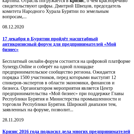
картина. Отрасль погружается в
кризис
, о чём красноречиво
свидетельствуют цифры. Дмитрий Швецов, председатель
комитета Народного Хурала Бурятии по земельным
вопросам,...
08.12.2020
17 декабря в Бурятии пройдёт масштабный
анти
кризис
ный форум для предпринимателей «Мой
бизнес»
Бесплатный онлайн-форум состоится на цифровой платформе
Synergy.Online и соберёт на одной площадке
предпринимательское сообщество региона. Ожидается
порядка 1500 участников, перед которыми выступят 12
спикеров-экспертов в области экономики, финансов и
бизнеса. Организатором мероприятия является Центр
предпринимательства «Мой бизнес» при поддержке Главы
Республики Бурятия и Министерства промышленности и
торговли Республики Бурятия. Широкий диапазон тем,
заявленных на форуме, позволит...
28.11.2019
Кризис
2016 года подкосил дела многих предпринимателей