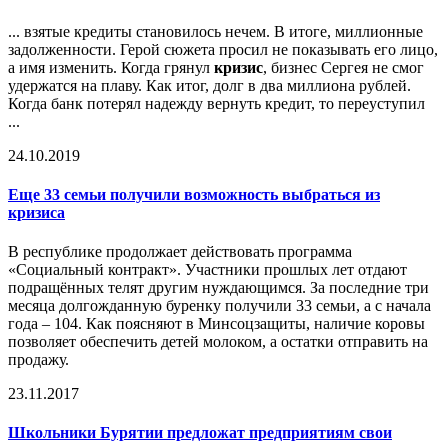
... взятые кредиты становилось нечем. В итоге, миллионные
задолженности. Герой сюжета просил не показывать его лицо,
а имя изменить. Когда грянул
кризис
, бизнес Сергея не смог
удержатся на плаву. Как итог, долг в два миллиона рублей.
Когда банк потерял надежду вернуть кредит, то переуступил
...
24.10.2019
Еще 33 семьи получили возможность выбраться из
кризис
а
В республике продолжает действовать программа
«Социальный контракт». Участники прошлых лет отдают
подращённых телят другим нуждающимся. За последние три
месяца долгожданную буренку получили 33 семьи, а с начала
года – 104. Как поясняют в Минсоцзащиты, наличие коровы
позволяет обеспечить детей молоком, а остатки отправить на
продажу.
23.11.2017
Школьники Бурятии предложат предприятиям свои