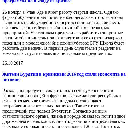
программы по выходу из
кризис
а
26 ноября в Улан-Удэ начнёт работу стартап-школа. Однако
формат обучения в ней будет необычным: вместо того, чтобы
выдвигать на обсуждение экспертов свои идеи для бизнеса,
старшеклассники будут разбирать проблемы реальных
предприятий. Участникам предстоит выработать конкретные
шаги, чтобы привлечь новых клиентов и сократить издержки,
пояснили в молодежном бизнес-инкубаторе БГУ. Школа будет
работать две недели. В первый день слушателей разделят на
команды, а спустя полмесяца они должны представить...
26.10.2017
Жители Бурятии в
кризис
ный 2016 год стали экономить на
питании
Расходы на продукты сократились за счёт уменьшения в
рационе доли овощей и фруктов. Также жители республики
стараются меньше питаться вне дома и сокращают
потребление алкогольных напитков. Такие итоги за
предыдущий год подвел Бурятстат. Согласно данным
статистического органа, жизнь в городе оказалась почти вдвое
дороже, чем в сельской местности: разница в потребительских
расходах у горожан и сельчан составляет 1,8 раза. При этом,