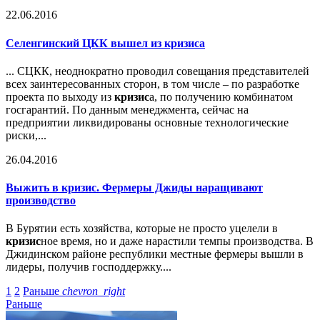
22.06.2016
Селенгинский ЦКК вышел из
кризис
а
... СЦКК, неоднократно проводил совещания представителей
всех заинтересованных сторон, в том числе – по разработке
проекта по выходу из
кризис
а, по получению комбинатом
госгарантий. По данным менеджмента, сейчас на
предприятии ликвидированы основные технологические
риски,...
26.04.2016
Выжить в
кризис
. Фермеры Джиды наращивают
производство
В Бурятии есть хозяйства, которые не просто уцелели в
кризис
ное время, но и даже нарастили темпы производства. В
Джидинском районе республики местные фермеры вышли в
лидеры, получив господдержку....
1
2
Раньше
chevron_right
Раньше