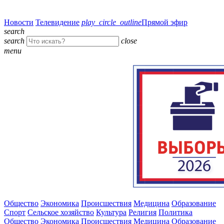
Новости
Телевидение
play_circle_outline
Прямой эфир
search
search
close
menu
Общество
Экономика
Происшествия
Медицина
Образование
Спорт
Сельское хозяйство
Культура
Религия
Политика
Общество
Экономика
Происшествия
Медицина
Образование