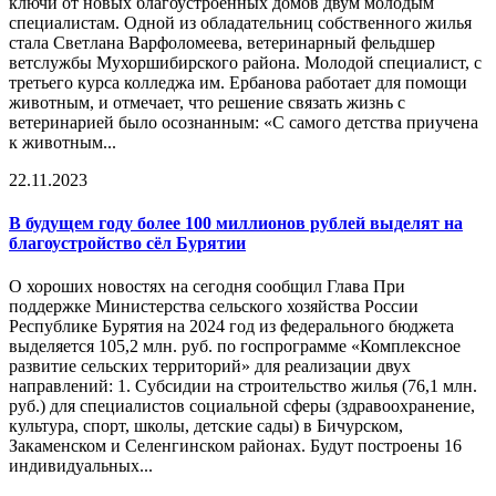
ключи от новых благоустроенных домов двум молодым
специалистам. Одной из обладательниц собственного жилья
стала Светлана Варфоломеева, ветеринарный фельдшер
ветслужбы Мухоршибирского района. Молодой специалист, с
третьего курса колледжа им. Ербанова работает для помощи
животным, и отмечает, что решение связать жизнь с
ветеринарией было осознанным: «С самого детства приучена
к животным...
22.11.2023
В будущем году более 100 миллионов рублей выделят на
благоустройство сёл Бурятии
О хороших новостях на сегодня сообщил Глава При
поддержке Министерства сельского хозяйства России
Республике Бурятия на 2024 год из федерального бюджета
выделяется 105,2 млн. руб. по госпрограмме «Комплексное
развитие сельских территорий» для реализации двух
направлений: 1. Субсидии на строительство жилья (76,1 млн.
руб.) для специалистов социальной сферы (здравоохранение,
культура, спорт, школы, детские сады) в Бичурском,
Закаменском и Селенгинском районах. Будут построены 16
индивидуальных...