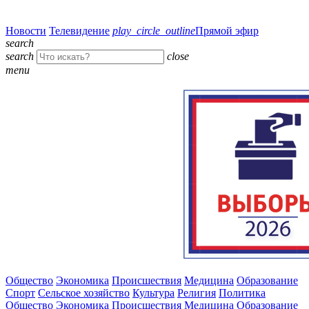
Новости
Телевидение
play_circle_outline
Прямой эфир
search
search
close
menu
Общество
Экономика
Происшествия
Медицина
Образование
Спорт
Сельское хозяйство
Культура
Религия
Политика
Общество
Экономика
Происшествия
Медицина
Образование