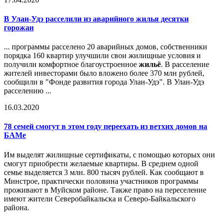
В Улан-Удэ расселили из аварийного жилья десятки
горожан
... программы расселено 20 аварийных домов, собственники
порядка 160 квартир улучшили свои жилищные условия и
получили комфортное благоустроенное
жильё
. В расселение
жителей инвесторами было вложено более 370 млн рублей,
сообщили в "Фонде развития города Улан-Удэ". В Улан-Удэ
расселению ...
16.03.2020
78 семей смогут в этом году переехать из ветхих домов на
БАМе
Им выделят жилищные сертификаты, с помощью которых они
смогут приобрести желаемые квартиры. В среднем одной
семье выделяется 3 млн. 800 тысяч рублей. Как сообщают в
Минстрое, практически половина участников программы
проживают в Муйском районе. Также право на переселение
имеют жители Северобайкальска и Северо-Байкальского
района.