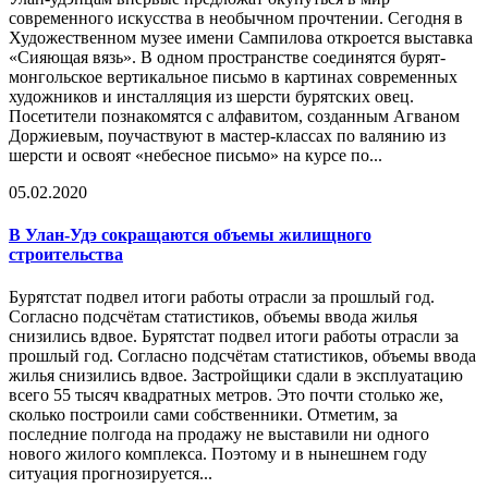
современного искусства в необычном прочтении. Сегодня в
Художественном музее имени Сампилова откроется выставка
«Сияющая вязь». В одном пространстве соединятся бурят-
монгольское вертикальное письмо в картинах современных
художников и инсталляция из шерсти бурятских овец.
Посетители познакомятся с алфавитом, созданным Агваном
Доржиевым, поучаствуют в мастер-классах по валянию из
шерсти и освоят «небесное письмо» на курсе по...
05.02.2020
В Улан-Удэ сокращаются объемы жилищного
строительства
Бурятстат подвел итоги работы отрасли за прошлый год.
Согласно подсчётам статистиков, объемы ввода жилья
снизились вдвое. Бурятстат подвел итоги работы отрасли за
прошлый год. Согласно подсчётам статистиков, объемы ввода
жилья снизились вдвое. Застройщики сдали в эксплуатацию
всего 55 тысяч квадратных метров. Это почти столько же,
сколько построили сами собственники. Отметим, за
последние полгода на продажу не выставили ни одного
нового жилого комплекса. Поэтому и в нынешнем году
ситуация прогнозируется...