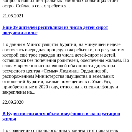
вопрос в наших центральных районных больницах стоит
остро. Сейчас в селах требуется...
21.05.2021
Ещё 39 жителей республики из числа детей-сирот
получили жилье
По данным Минсоцзащиты Бурятии, на минувшей неделе
состоялась очередная процедура жеребьевки, по результатам
которой ещё трое граждан из числа детей-сирот и детей,
оставшихся без попечения родителей, обеспечены жильем. По
словам временно исполняющей обязанности директора
ресурсного центра «Семья» Людмилы Эрдыниевой,
распоряжением Министерства имущества и земельных
отношений Бурятии, жилые помещения в г. Улан-Удэ,
приобретенные в 2020 году, отнесены к спецжилфонду и
закреплены на...
22.09.2020
В Бурятии снизился объем введённого в эксплуатацию
жилья
По сравнению с прошлогодним уровнем этот показатель