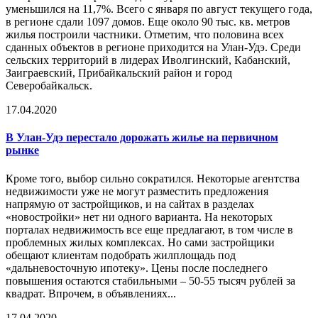
уменьшился на 11,7%. Всего с января по август текущего года,
в регионе сдали 1097 домов. Еще около 90 тыс. кв. метров
жилья построили частники. Отметим, что половина всех
сданных объектов в регионе приходится на Улан-Удэ. Среди
сельских территорий в лидерах Иволгинский, Кабанский,
Заиграевский, Прибайкальский район и город
Северобайкальск.
17.04.2020
В Улан-Удэ перестало дорожать жилье на первичном
рынке
Кроме того, выбор сильно сократился. Некоторые агентства
недвижимости уже не могут разместить предложения
напрямую от застройщиков, и на сайтах в разделах
«новостройки» нет ни одного варианта. На некоторых
порталах недвижимость все еще предлагают, в том числе в
проблемных жилых комплексах. Но сами застройщики
обещают клиентам подобрать жилплощадь под
«дальневосточную ипотеку». Цены после последнего
повышения остаются стабильными – 50-55 тысяч рублей за
квадрат. Впрочем, в объявлениях...
17.04.2020