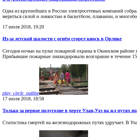
Одна из крупнейших в России электросетевых компаний собрал
мериться силой и ловкостью в баскетболе, плавании, и многобо
17 июля 2018, 19:20
Из-за детской шалости с огнём сгорел киоск в Орлике
Сегодня ночью на пульт пожарной охраны в Окинском районе п
Прибывшие пожарные ликвидировали возгорание в течение 15
play_circle_outline
17 июля 2018, 18:58
Только за первое полугодие в черте Улан-Удэ на жд путях п
Статистика смертей на железнодорожных путях удручает. В Ул