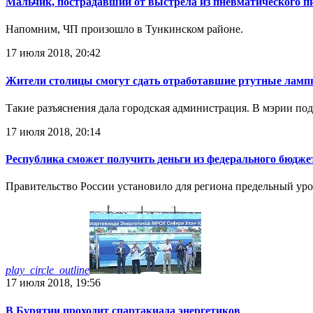
Мальчик, пострадавший от выстрела из пневматического пи
Напомним, ЧП произошло в Тункинском районе.
17 июля 2018, 20:42
Жители столицы смогут сдать отработавшие ртутные лам
Такие разъяснения дала городская администрация. В мэрии по
17 июля 2018, 20:14
Республика сможет получить деньги из федерального бюдже
Правительство России установило для региона предельный ур
play_circle_outline
17 июля 2018, 19:56
В Бурятии проходит спартакиада энергетиков