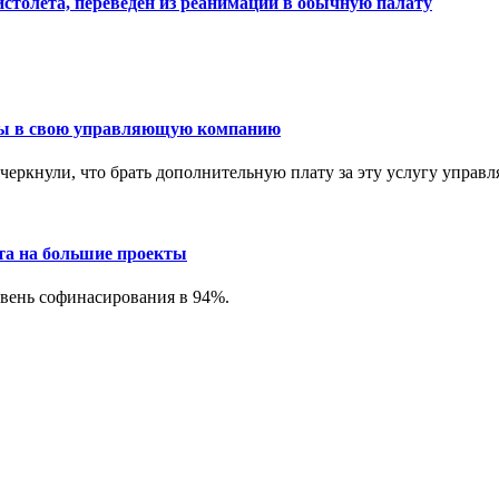
столета, переведён из реанимации в обычную палату
пы в свою управляющую компанию
дчеркнули, что брать дополнительную плату за эту услугу упра
та на большие проекты
овень софинасирования в 94%.