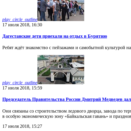
play_circle_outline
17 июля 2018, 16:30
Дагестанские дети приехали на отдых в Бурятию
Ребят ждёт знакомство с пейзажами и самобытной культурой на
play_circle_outline
17 июля 2018, 15:59
Председатель Правительства России Дмитрий Медведев дал
Они связаны со строительством ледового дворца, завода по т
в особую экономическую зону «Байкальская гавань» и празднов
17 июля 2018, 15:27