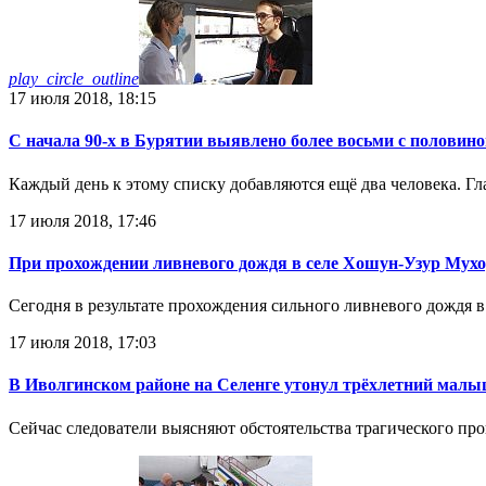
play_circle_outline
17 июля 2018, 18:15
С начала 90-х в Бурятии выявлено более восьми с полов
Каждый день к этому списку добавляются ещё два человека. Г
17 июля 2018, 17:46
При прохождении ливневого дождя в селе Хошун-Узур Мухо
Сегодня в результате прохождения сильного ливневого дождя
17 июля 2018, 17:03
В Иволгинском районе на Селенге утонул трёхлетний мал
Сейчас следователи выясняют обстоятельства трагического пр