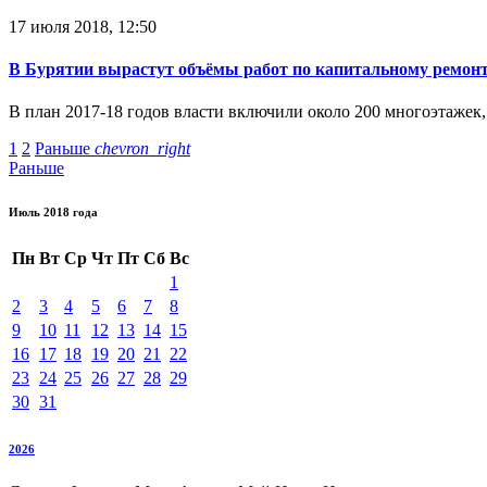
17 июля 2018, 12:50
В Бурятии вырастут объёмы работ по капитальному ремон
В план 2017-18 годов власти включили около 200 многоэтажек,
1
2
Раньше
chevron_right
Раньше
Июль 2018 года
Пн
Вт
Ср
Чт
Пт
Сб
Вс
1
2
3
4
5
6
7
8
9
10
11
12
13
14
15
16
17
18
19
20
21
22
23
24
25
26
27
28
29
30
31
2026