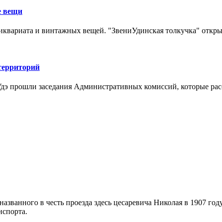
е вещи
иквариата и винтажных вещей. "ЗвениУдинская толкучка" откры
территорий
Удэ прошли заседания Административных комиссий, которые ра
названного в честь проезда здесь цесаревича Николая в 1907 го
нспорта.