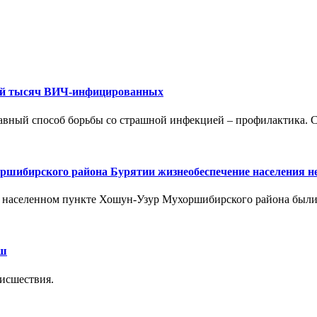
иной тысяч ВИЧ-инфицированных
лавный способ борьбы со страшной инфекцией – профилактика. 
ршибирского района Бурятии жизнеобеспечение населения н
 в населенном пункте Хошун-Узур Мухоршибирского района были
ыш
оисшествия.