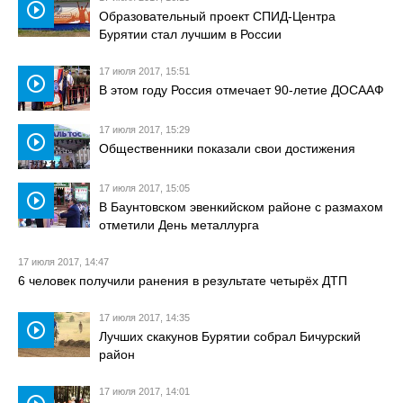
play_circle_outline
Образовательный проект СПИД-Центра
Бурятии стал лучшим в России
17 июля 2017, 15:51
play_circle_outline
В этом году Россия отмечает 90-летие ДОСААФ
17 июля 2017, 15:29
play_circle_outline
Общественники показали свои достижения
17 июля 2017, 15:05
play_circle_outline
В Баунтовском эвенкийском районе с размахом
отметили День металлурга
17 июля 2017, 14:47
6 человек получили ранения в результате четырёх ДТП
17 июля 2017, 14:35
play_circle_outline
Лучших скакунов Бурятии собрал Бичурский
район
17 июля 2017, 14:01