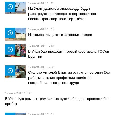
17 июля 2017, 18:28
play_circle_outline
На Улан-удэнском авиазаводе будет
развернуто производство перспективного
военно-транспортного вертолёта
17 июля 2017, 18:10
play_circle_outline
Из самовольщиков в законных хозяев
17 июля 2017, 17:54
play_circle_outline
В Улан-Удэ проходит первый фестиваль ТОСов
Бурятии
17 июля 2017, 17:33
play_circle_outline
Сколько жителей Бурятии остаются сегодня без
работы, и какие профессии наиболее
востребованы на рынке труда
17 июля 2017, 16:35
В Улан-Удэ ремонт трамвайных путей обещают провести без
пробок
17 июля 2017, 16:10