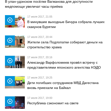
В улан-удэнском посёлке Вагжанова для доступности
медпомощи увеличат часы приёма
17 июля 2017, 21:05
play_circle_outline
В минувшие выходные Бичура собрала лучших
скакунов Бурятии
17 июля 2017, 20:44
play_circle_outline
Жители села Подлопатки собирают деньги на
строительство храма
17 июля 2017, 20:16
play_circle_outline
Александр Варфоломеев провёл встречу с
представителями японского агентства НЭДО
17 июля 2017, 19:25
play_circle_outline
Дети погибших сотрудников МВД Дагестана
вновь приехали на Байкал
17 июля 2017, 19:00
play_circle_outline
Республика сэкономит на свете