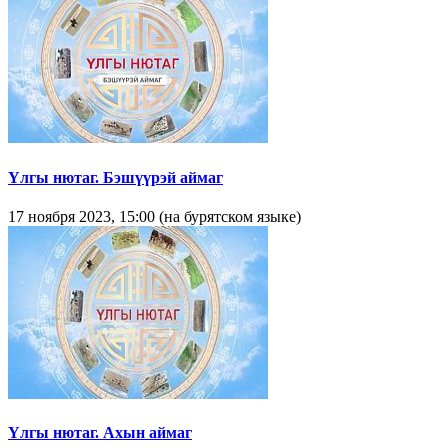
Yлгы нютаг. Бэшүүрэй аймаг
17 ноября 2023, 15:00 (на бурятском языке)
Үлгы нютаг. Ахын аймаг