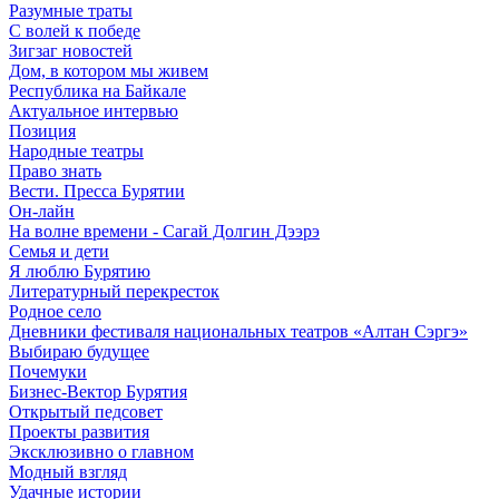
Разумные траты
С волей к победе
Зигзаг новостей
Дом, в котором мы живем
Республика на Байкале
Актуальное интервью
Позиция
Народные театры
Право знать
Вести. Пресса Бурятии
Он-лайн
На волне времени - Сагай Долгин Дээрэ
Семья и дети
Я люблю Бурятию
Литературный перекресток
Родное село
Дневники фестиваля национальных театров «Алтан Сэргэ»
Выбираю будущее
Почемуки
Бизнес-Вектор Бурятия
Открытый педсовет
Проекты развития
Эксклюзивно о главном
Модный взгляд
Удачные истории