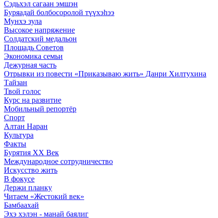
Сэдьхэл сагаан эмшэн
Буряадай болбосоролой түүхэhээ
Мунхэ зула
Высокое напряжение
Солдатский медальон
Площадь Советов
Экономика семьи
Дежурная часть
Отрывки из повести «Приказываю жить» Данри Хилтухина
Тайзан
Твой голос
Курс на развитие
Мобильный репортёр
Спорт
Алтан Наран
Культура
Факты
Бурятия XX Век
Международное сотрудничество
Искусство жить
В фокусе
Держи планку
Читаем «Жестокий век»
Бамбаахай
Эхэ хэлэн - манай баялиг