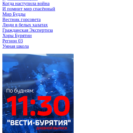
Когда наступила война
И помнит мир спасённый
Мир Будды
Вестник горсовета
Люди в белых халатах
Гражданская Экспертиза
Хоры Бурятии
Регион 03
Умная школа