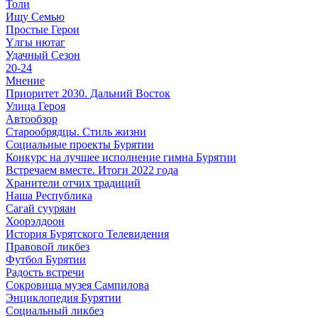
Толи
Ищу Cемью
Простые Герои
Үлгы нютаг
Удачный Сезон
20-24
Мнение
Приоритет 2030. Дальний Восток
Улица Героя
Автообзор
Старообрядцы. Cтиль жизни
Социальные проекты Бурятии
Конкурс на лучшее исполнение гимна Бурятии
Встречаем вместе. Итоги 2022 года
Хранители отчих традиций
Наша Республика
Сагай сууряан
Хоорэлдоон
История Бурятского Телевидения
Правовой ликбез
Футбол Бурятии
Радость встречи
Сокровища музея Сампилова
Энциклопедия Бурятии
Социальный ликбез