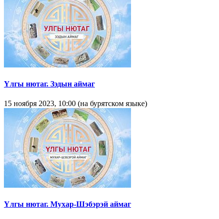
Yлгы нютаг. Зэдын аймаг
15 ноября 2023, 10:00 (на бурятском языке)
Yлгы нютаг. Мухар-Шэбэрэй аймаг