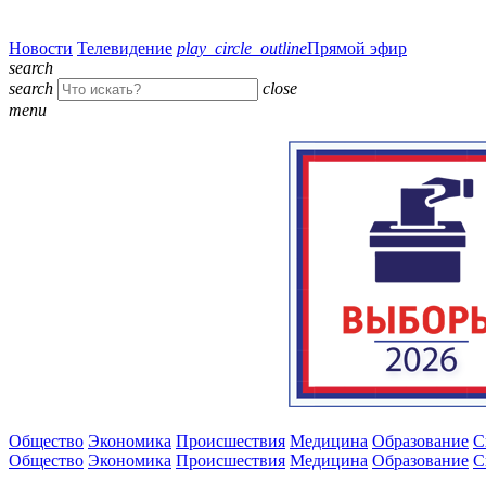
Новости
Телевидение
play_circle_outline
Прямой эфир
search
search
close
menu
Общество
Экономика
Происшествия
Медицина
Образование
С
Общество
Экономика
Происшествия
Медицина
Образование
С