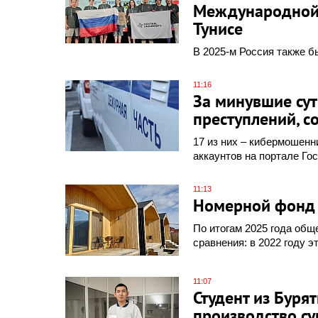
Международной 
Тунисе
В 2025-м Россия также б
11:16
За минувшие сут
преступлений, с
17 из них – кибермошенни
аккаунтов на портале Гос
11:13
Номерной фонд Б
По итогам 2025 года общ
сравнения: в 2022 году э
11:07
Студент из Буря
производство су