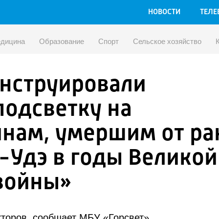
НОВОСТИ
ТЕЛЕ
дицина
Образование
Спорт
Сельское хозяйство
онструировали
подсветку на
нам, умершим от ра
-Удэ в годы Великой
войны»
торов, сообщает МБУ «Горсвет».