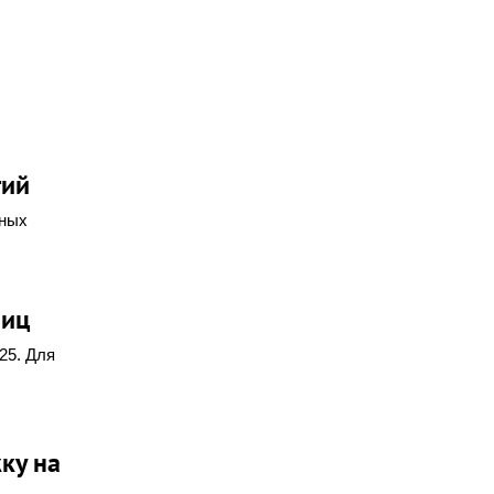
гий
чных
ниц
25. Для
ку на