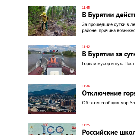
11:45
В Бурятии дейст
За прошедшие сутки в л
районе, причина возникно
11:42
В Бурятии за су
Горели мусор и пух. Пос
11:36
Отключение горя
Об этом сообщил мэр Ул
11:25
Российские школ