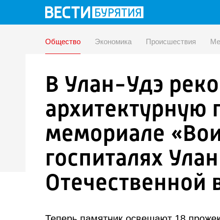
Общество
Экономика
Происшествия
Ме
В Улан-Удэ рек
архитектурную 
мемориале «Вои
госпиталях Улан
Отечественной 
Теперь памятник освещают 18 прожек