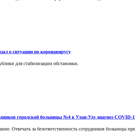
зал о ситуации по коронавирусу
ублики для стабилизации обстановки.
рудников городской больницы №4 в Улан-Удэ диагноз COVID-1
ие. Отвечать за безответственность сотрудников больницы при