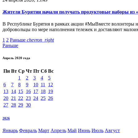
Жители Бурятии начали получать продуктовые наборы из «
В Республике Бурятия в рамках акции #МыВместе волонтеры н
добровольцы по мере наполнения тележек и доставляют мало
1
2
Раньше
chevron_right
Раньше
Апрель 2020 года
Пн
Вт
Ср
Чт
Пт
Сб
Вс
1
2
3
4
5
6
7
8
9
10
11
12
13
14
15
16
17
18
19
20
21
22
23
24
25
26
27
28
29
30
2026
Январь
Февраль
Март
Апрель
Май
Июнь
Июль
Август