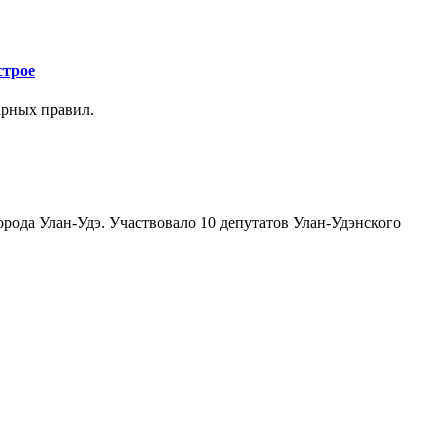
строе
арных правил.
орода Улан-Удэ. Участвовало 10 депутатов Улан-Удэнского