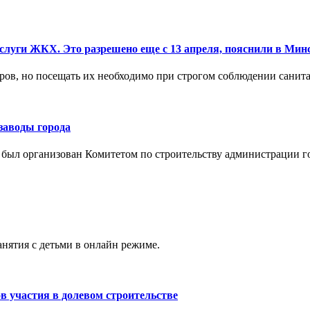
слуги ЖКХ. Это разрешено еще с 13 апреля, пояснили в Мин
тров, но посещать их необходимо при строгом соблюдении санит
заводы города
и был организован Комитетом по строительству администрации г
нятия с детьми в онлайн режиме.
в участия в долевом строительстве