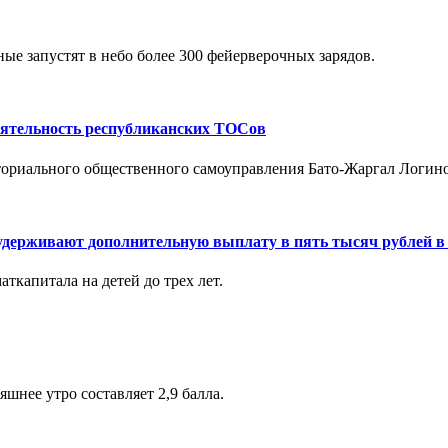
ные запустят в небо более 300 фейерверочных зарядов.
еятельность республиканских ТОСов
иториального общественного самоуправления Бато-Жаргал Логино
 удерживают дополнительную выплату в пять тысяч рублей в
капитала на детей до трех лет.
шнее утро составляет 2,9 балла.