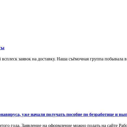
ты
 всплеск заявок на доставку. Наша съёмочная группа побывала в
навируса, уже начали получать пособие по безработице и вы
ого года. Заявление на оформление можно подать на сайте Рабо