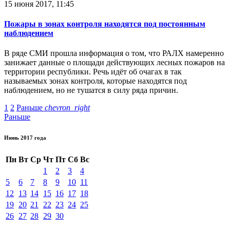
15 июня 2017, 11:45
Пожары в зонах контроля находятся под постоянным
наблюдением
В ряде СМИ прошла информация о том, что РАЛХ намеренно
занижает данные о площади действующих лесных пожаров на
территории республики. Речь идёт об очагах в так
называемых зонах контроля, которые находятся под
наблюдением, но не тушатся в силу ряда причин.
1
2
Раньше
chevron_right
Раньше
Июнь 2017 года
Пн
Вт
Ср
Чт
Пт
Сб
Вс
1
2
3
4
5
6
7
8
9
10
11
12
13
14
15
16
17
18
19
20
21
22
23
24
25
26
27
28
29
30