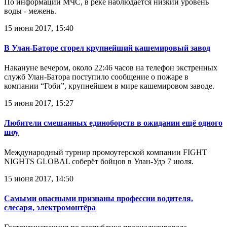
По информации МЧС, в реке наблюдается низкий уровень
воды - межень.
15 июня 2017, 15:40
В Улан-Баторе сгорел крупнейший кашемировый завод
Накануне вечером, около 22:46 часов на телефон экстренных
служб Улан-Батора поступило сообщение о пожаре в
компании “Гоби”, крупнейшем в мире кашемировом заводе.
15 июня 2017, 15:27
Любители смешанных единоборств в ожидании ещё одного
шоу
Международный турнир промоутерской компании FIGHT
NIGHTS GLOBAL соберёт бойцов в Улан-Удэ 7 июля.
15 июня 2017, 14:50
Самыми опасными признаны профессии водителя,
слесаря, электромонтёра