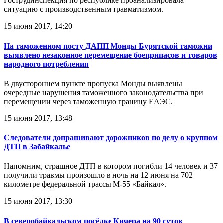
Гострудинспекция по республике проанализировала
ситуацию с производственным травматизмом.
15 июня 2017, 14:20
На таможенном посту ДАПП Монды Бурятской таможни
выявлено незаконное перемещение боеприпасов и товаров
народного потребления
В двустороннем пункте пропуска Монды выявлены
очередные нарушения таможенного законодательства при
перемещении через таможенную границу ЕАЭС.
15 июня 2017, 13:48
Следователи допрашивают дорожников по делу о крупном
ДТП в Забайкалье
Напомним, страшное ДТП в котором погибли 14 человек и 37
получили травмы произошло в ночь на 12 июня на 702
километре федеральной трассы М-55 «Байкал».
15 июня 2017, 13:30
В северобайкальском посёлке Кичера на 90 суток