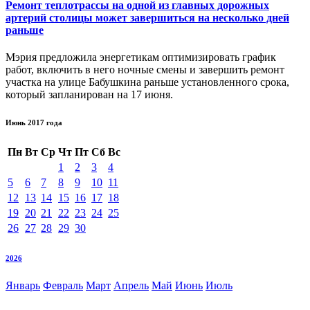
Ремонт теплотрассы на одной из главных дорожных
артерий столицы может завершиться на несколько дней
раньше
Мэрия предложила энергетикам оптимизировать график
работ, включить в него ночные смены и завершить ремонт
участка на улице Бабушкина раньше установленного срока,
который запланирован на 17 июня.
Июнь 2017 года
Пн
Вт
Ср
Чт
Пт
Сб
Вс
1
2
3
4
5
6
7
8
9
10
11
12
13
14
15
16
17
18
19
20
21
22
23
24
25
26
27
28
29
30
2026
Январь
Февраль
Март
Апрель
Май
Июнь
Июль