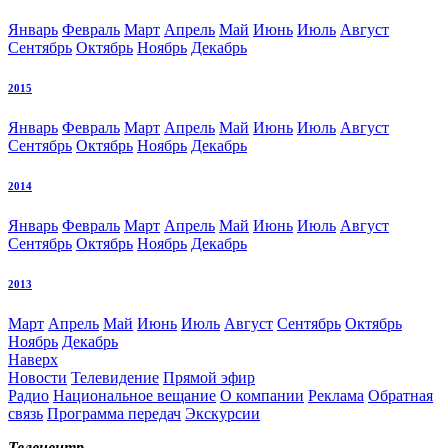
Январь
Февраль
Март
Апрель
Май
Июнь
Июль
Август
Сентябрь
Октябрь
Ноябрь
Декабрь
2015
Январь
Февраль
Март
Апрель
Май
Июнь
Июль
Август
Сентябрь
Октябрь
Ноябрь
Декабрь
2014
Январь
Февраль
Март
Апрель
Май
Июнь
Июль
Август
Сентябрь
Октябрь
Ноябрь
Декабрь
2013
Март
Апрель
Май
Июнь
Июль
Август
Сентябрь
Октябрь
Ноябрь
Декабрь
Наверх
Новости
Телевидение
Прямой эфир
Радио
Национальное вещание
О компании
Реклама
Обратная
связь
Программа передач
Экскурсии
Телецентр