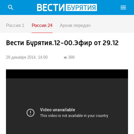
search
menu
Россия 1
Россия 24
Архив передач
Вести Бурятия.12-00.Эфир от 29.12
29 декабря 2014, 14:00
399
visibility