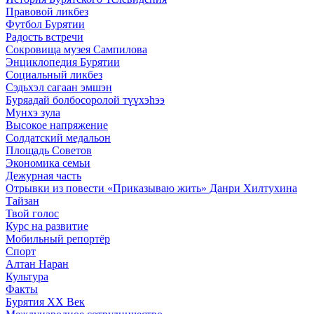
Правовой ликбез
Футбол Бурятии
Радость встречи
Сокровища музея Сампилова
Энциклопедия Бурятии
Социальный ликбез
Сэдьхэл сагаан эмшэн
Буряадай болбосоролой түүхэhээ
Мунхэ зула
Высокое напряжение
Солдатский медальон
Площадь Советов
Экономика семьи
Дежурная часть
Отрывки из повести «Приказываю жить» Данри Хилтухина
Тайзан
Твой голос
Курс на развитие
Мобильный репортёр
Спорт
Алтан Наран
Культура
Факты
Бурятия XX Век