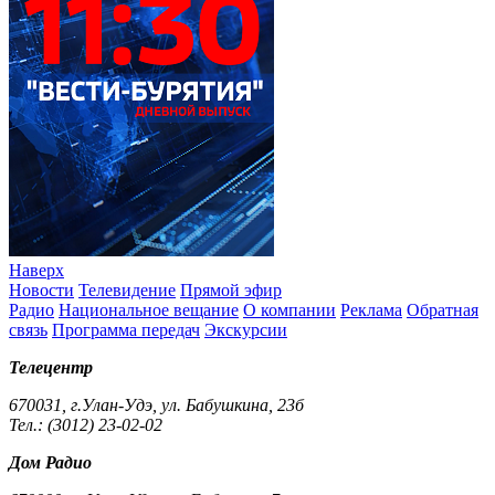
Наверх
Новости
Телевидение
Прямой эфир
Радио
Национальное вещание
О компании
Реклама
Обратная
связь
Программа передач
Экскурсии
Телецентр
670031, г.Улан-Удэ, ул. Бабушкина, 23б
Тел.: (3012) 23-02-02
Дом Радио