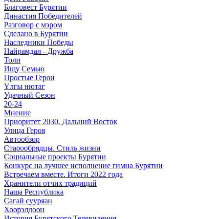
Благовест Бурятии
Династия Победителей
Разговор с мэром
Сделано в Бурятии
Наследники Победы
Найрамдал - Дружба
Толи
Ищу Cемью
Простые Герои
Үлгы нютаг
Удачный Сезон
20-24
Мнение
Приоритет 2030. Дальний Восток
Улица Героя
Автообзор
Старообрядцы. Cтиль жизни
Социальные проекты Бурятии
Конкурс на лучшее исполнение гимна Бурятии
Встречаем вместе. Итоги 2022 года
Хранители отчих традиций
Наша Республика
Сагай сууряан
Хоорэлдоон
История Бурятского Телевидения