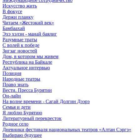
Международное сотрудничество
Искусство жить
В фокусе
Держи планку
Читаем «Жестокий век»
Бамбаахай
Эхэ хэлэн - манай баялиг
Разумные траты
С волей к победе
Зигзаг новостей
Дом, в котором мы живем
Республика на Байкале
Актуальное интервью
Позиция
Народные театры
Право знать
Вести. Пресса Бурятии
Он-лайн
На волне времени - Сагай Долгин Дээрэ
Семья и дети
Я люблю Бурятию
Литературный перекресток
Родное село
Дневники фестиваля национальных театров «Алтан Сэргэ»
Выбираю будущее