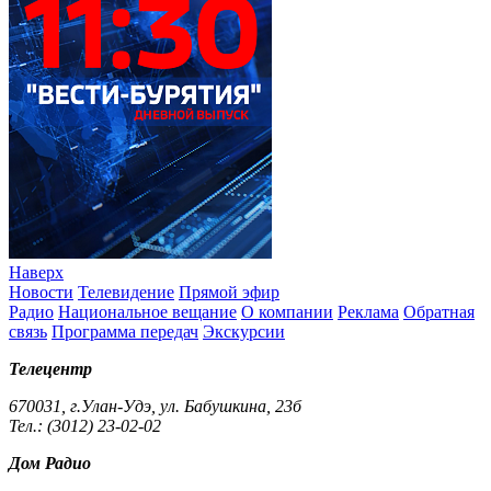
Наверх
Новости
Телевидение
Прямой эфир
Радио
Национальное вещание
О компании
Реклама
Обратная
связь
Программа передач
Экскурсии
Телецентр
670031, г.Улан-Удэ, ул. Бабушкина, 23б
Тел.: (3012) 23-02-02
Дом Радио