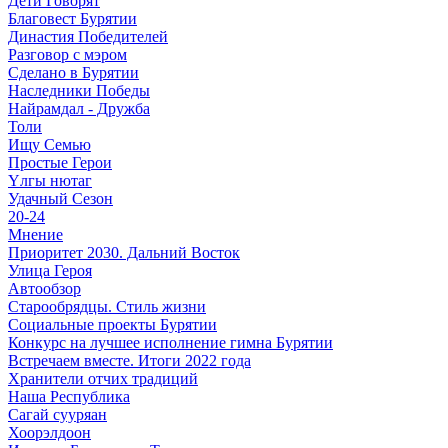
Дети Говорят
Благовест Бурятии
Династия Победителей
Разговор с мэром
Сделано в Бурятии
Наследники Победы
Найрамдал - Дружба
Толи
Ищу Cемью
Простые Герои
Үлгы нютаг
Удачный Сезон
20-24
Мнение
Приоритет 2030. Дальний Восток
Улица Героя
Автообзор
Старообрядцы. Cтиль жизни
Социальные проекты Бурятии
Конкурс на лучшее исполнение гимна Бурятии
Встречаем вместе. Итоги 2022 года
Хранители отчих традиций
Наша Республика
Сагай сууряан
Хоорэлдоон