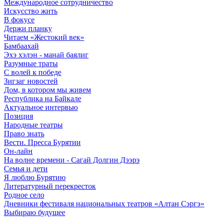
Международное сотрудничество
Искусство жить
В фокусе
Держи планку
Читаем «Жестокий век»
Бамбаахай
Эхэ хэлэн - манай баялиг
Разумные траты
С волей к победе
Зигзаг новостей
Дом, в котором мы живем
Республика на Байкале
Актуальное интервью
Позиция
Народные театры
Право знать
Вести. Пресса Бурятии
Он-лайн
На волне времени - Сагай Долгин Дээрэ
Семья и дети
Я люблю Бурятию
Литературный перекресток
Родное село
Дневники фестиваля национальных театров «Алтан Сэргэ»
Выбираю будущее