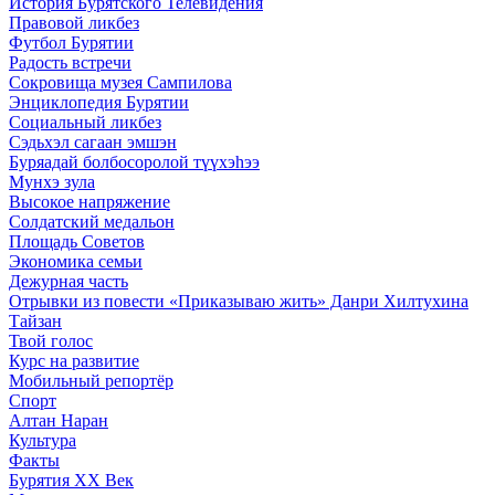
История Бурятского Телевидения
Правовой ликбез
Футбол Бурятии
Радость встречи
Сокровища музея Сампилова
Энциклопедия Бурятии
Социальный ликбез
Сэдьхэл сагаан эмшэн
Буряадай болбосоролой түүхэhээ
Мунхэ зула
Высокое напряжение
Солдатский медальон
Площадь Советов
Экономика семьи
Дежурная часть
Отрывки из повести «Приказываю жить» Данри Хилтухина
Тайзан
Твой голос
Курс на развитие
Мобильный репортёр
Спорт
Алтан Наран
Культура
Факты
Бурятия XX Век