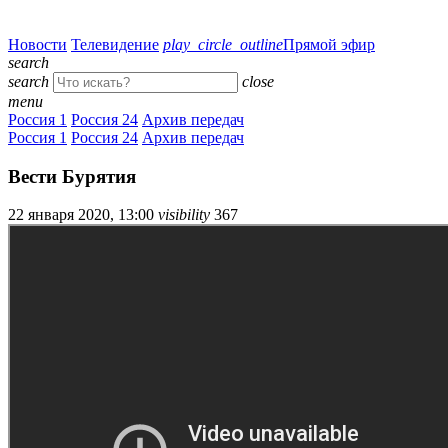
Новости
Телевидение
play_circle_outline
Прямой эфир
search
search
close
menu
Россия 1
Россия 24
Архив передач
Россия 1
Россия 24
Архив передач
Вести Бурятия
22 января 2020, 13:00
visibility
367