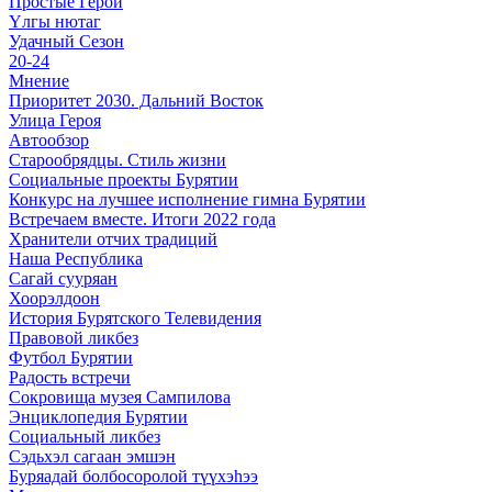
Простые Герои
Үлгы нютаг
Удачный Сезон
20-24
Мнение
Приоритет 2030. Дальний Восток
Улица Героя
Автообзор
Старообрядцы. Cтиль жизни
Социальные проекты Бурятии
Конкурс на лучшее исполнение гимна Бурятии
Встречаем вместе. Итоги 2022 года
Хранители отчих традиций
Наша Республика
Сагай сууряан
Хоорэлдоон
История Бурятского Телевидения
Правовой ликбез
Футбол Бурятии
Радость встречи
Сокровища музея Сампилова
Энциклопедия Бурятии
Социальный ликбез
Сэдьхэл сагаан эмшэн
Буряадай болбосоролой түүхэhээ