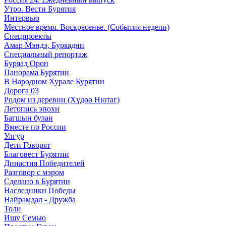
Утро. Вести Бурятия
Интервью
Местное время. Воскресенье. (События недели)
Спецпроекты
Амар Мэндэ, Буряадни
Специальный репортаж
Буряад Орон
Панорама Бурятии
В Народном Хурале Бурятии
Дорога 03
Родом из деревни (Хүдөө Нютаг)
Летопись эпохи
Багшын булан
Вместе по России
Улгур
Дети Говорят
Благовест Бурятии
Династия Победителей
Разговор с мэром
Сделано в Бурятии
Наследники Победы
Найрамдал - Дружба
Толи
Ищу Cемью