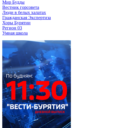
Мир Будды
Вестник горсовета
Люди в белых халатах
Гражданская Экспертиза
Хоры Бурятии
Регион 03
Умная школа