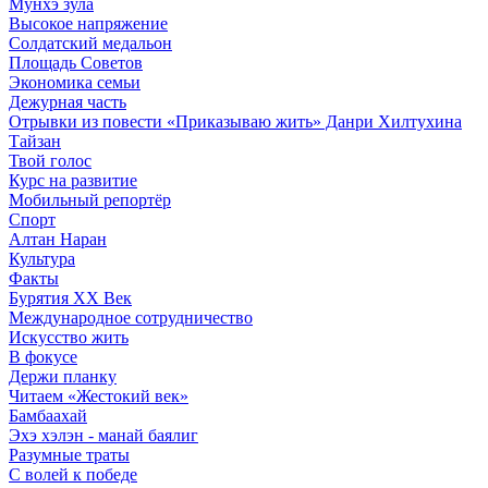
Мунхэ зула
Высокое напряжение
Солдатский медальон
Площадь Советов
Экономика семьи
Дежурная часть
Отрывки из повести «Приказываю жить» Данри Хилтухина
Тайзан
Твой голос
Курс на развитие
Мобильный репортёр
Спорт
Алтан Наран
Культура
Факты
Бурятия XX Век
Международное сотрудничество
Искусство жить
В фокусе
Держи планку
Читаем «Жестокий век»
Бамбаахай
Эхэ хэлэн - манай баялиг
Разумные траты
С волей к победе