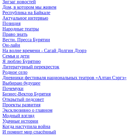
Зигзаг новостей
Дом, в котором мы живем
Республика на Байкале
Актуальное интервью
Позиция
Народные театры
Право знать
Вести. Пресса Бурятии
Он-лайн
На волне времени - Сагай Долгин Дээрэ
Семья и дети
Я люблю Бурятию
Литературный перекресток
Родное село
Дневники фестиваля национальных театров «Алтан Сэргэ»
Выбираю будущее
Почемуки
Бизнес-Вектор Бурятия
Открытый педсовет
Проекты развития
Эксклюзивно о главном
Модный взгляд
Удачные истории
Когда наступила война
И помнит мир спасённый