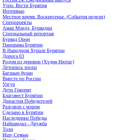
Утро. Вести Бурятия
Интервью
Местное время. Воскресенье. (События недели)
Спецпроекты
Амар Мэндэ, Буряадни
Специальный репортаж
Буряад Орон
Панорама Бурятии
В Народном Хурале Бурятии
Дорога 03
Родом из деревни (Хүдөө Нютаг)
Летопись эпохи
Багшын булан
Вместе по России
Улгур
Дети Говорят
Благовест Бурятии
Династия Победителей
Разговор с мэром
Сделано в Бурятии
Наследники Победы
Найрамдал - Дружба
Толи
Ищу Cемью