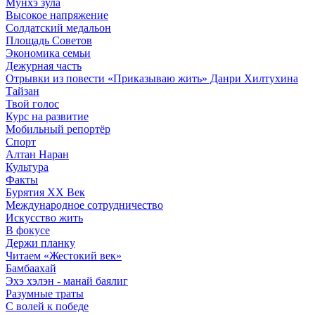
Мунхэ зула
Высокое напряжение
Солдатский медальон
Площадь Советов
Экономика семьи
Дежурная часть
Отрывки из повести «Приказываю жить» Данри Хилтухина
Тайзан
Твой голос
Курс на развитие
Мобильный репортёр
Спорт
Алтан Наран
Культура
Факты
Бурятия XX Век
Международное сотрудничество
Искусство жить
В фокусе
Держи планку
Читаем «Жестокий век»
Бамбаахай
Эхэ хэлэн - манай баялиг
Разумные траты
С волей к победе