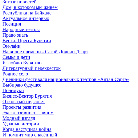
Зигзаг новостей
Дом, в котором мы живем
Республика на Байкале
Актуальное интервью
Позиция
Народные театры
Право знать
Вести. Пресса Бурятии
Он-лайн
На волне времени - Сагай Долгин Дээрэ
Семья и дети
Я люблю Бурятию
Литературный перекресток
Родное село
Дневники фестиваля национальных театров «Алтан Сэргэ»
Выбираю будущее
Почемуки
Бизнес-Вектор Бурятия
Открытый педсовет
Проекты развития
Эксклюзивно о главном
Модный взгляд
Удачные истории
Когда наступила война
И помнит мир спасённый