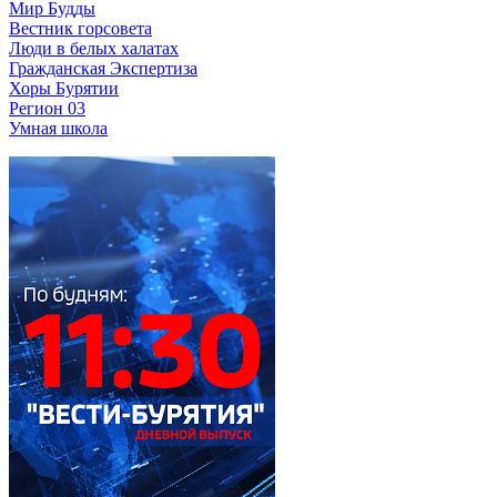
Мир Будды
Вестник горсовета
Люди в белых халатах
Гражданская Экспертиза
Хоры Бурятии
Регион 03
Умная школа