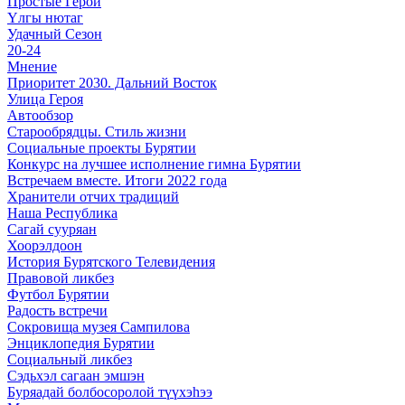
Простые Герои
Үлгы нютаг
Удачный Сезон
20-24
Мнение
Приоритет 2030. Дальний Восток
Улица Героя
Автообзор
Старообрядцы. Cтиль жизни
Социальные проекты Бурятии
Конкурс на лучшее исполнение гимна Бурятии
Встречаем вместе. Итоги 2022 года
Хранители отчих традиций
Наша Республика
Сагай сууряан
Хоорэлдоон
История Бурятского Телевидения
Правовой ликбез
Футбол Бурятии
Радость встречи
Сокровища музея Сампилова
Энциклопедия Бурятии
Социальный ликбез
Сэдьхэл сагаан эмшэн
Буряадай болбосоролой түүхэhээ