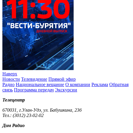
Наверх
Новости
Телевидение
Прямой эфир
Радио
Национальное вещание
О компании
Реклама
Обратная
связь
Программа передач
Экскурсии
Телецентр
670031, г.Улан-Удэ, ул. Бабушкина, 23б
Тел.: (3012) 23-02-02
Дом Радио