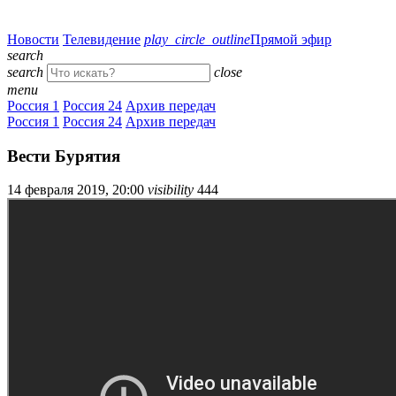
Новости
Телевидение
play_circle_outline
Прямой эфир
search
search
close
menu
Россия 1
Россия 24
Архив передач
Россия 1
Россия 24
Архив передач
Вести Бурятия
14 февраля 2019, 20:00
visibility
444