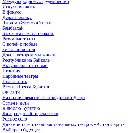
Международное сотрудничество
Искусство жить
В фокусе
Держи планку
Читаем «Жестокий век»
Бамбаахай
Эхэ хэлэн - манай баялиг
Разумные траты
С волей к победе
Зигзаг новостей
Дом, в котором мы живем
Республика на Байкале
Актуальное интервью
Позиция
Народные театры
Право знать
Вести. Пресса Бурятии
Он-лайн
На волне времени - Сагай Долгин Дээрэ
Семья и дети
Я люблю Бурятию
Литературный перекресток
Родное село
Дневники фестиваля национальных театров «Алтан Сэргэ»
Выбираю будущее