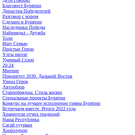
Дети Говорят
Благовест Бурятии
Династия Победителей
Разговор с мэром
Сделано в Бурятии
Наследники Победы
Найрамдал - Дружба
Толи
Ищу Cемью
Простые Герои
Үлгы нютаг
Удачный Сезон
20-24
Мнение
Приоритет 2030. Дальний Восток
Улица Героя
Автообзор
Старообрядцы. Cтиль жизни
Социальные проекты Бурятии
Конкурс на лучшее исполнение гимна Бурятии
Встречаем вместе. Итоги 2022 года
Хранители отчих традиций
Наша Республика
Сагай сууряан
Хоорэлдоон