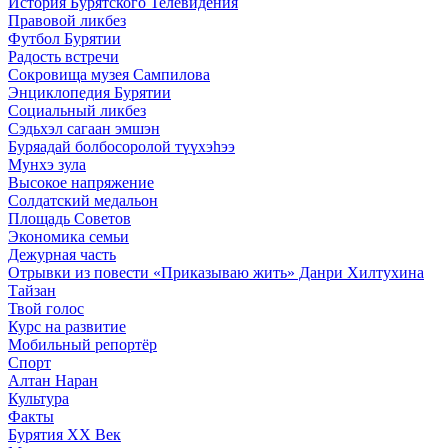
История Бурятского Телевидения
Правовой ликбез
Футбол Бурятии
Радость встречи
Сокровища музея Сампилова
Энциклопедия Бурятии
Социальный ликбез
Сэдьхэл сагаан эмшэн
Буряадай болбосоролой түүхэhээ
Мунхэ зула
Высокое напряжение
Солдатский медальон
Площадь Советов
Экономика семьи
Дежурная часть
Отрывки из повести «Приказываю жить» Данри Хилтухина
Тайзан
Твой голос
Курс на развитие
Мобильный репортёр
Спорт
Алтан Наран
Культура
Факты
Бурятия XX Век