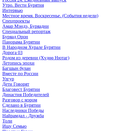
Утро. Вести Бурятия
Интервью
Местное время. Воскресенье. (События недели)
Спецпроекты
Амар Мэндэ, Буряадни
Специальный репортаж
Буряад Орон
Панорама Бурятии
В Народном Хурале Бурятии
Дорога 03
Родом из деревни (Хүдөө Нютаг)
Летопись эпохи
Багшын булан
Вместе по России
Улгур
Дети Говорят
Благовест Бурятии
Династия Победителей
Разговор с мэром
Сделано в Бурятии
Наследники Победы
Найрамдал - Дружба
Толи
Ищу Cемью