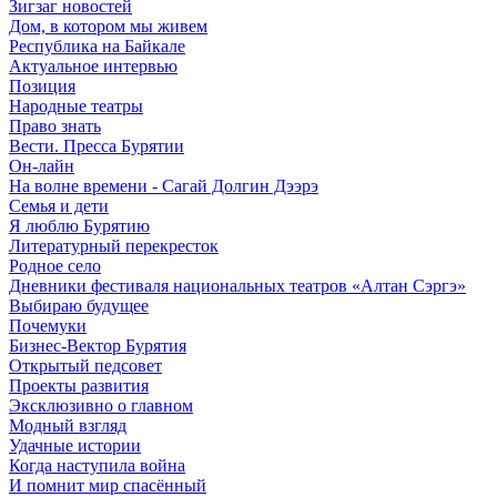
Зигзаг новостей
Дом, в котором мы живем
Республика на Байкале
Актуальное интервью
Позиция
Народные театры
Право знать
Вести. Пресса Бурятии
Он-лайн
На волне времени - Сагай Долгин Дээрэ
Семья и дети
Я люблю Бурятию
Литературный перекресток
Родное село
Дневники фестиваля национальных театров «Алтан Сэргэ»
Выбираю будущее
Почемуки
Бизнес-Вектор Бурятия
Открытый педсовет
Проекты развития
Эксклюзивно о главном
Модный взгляд
Удачные истории
Когда наступила война
И помнит мир спасённый