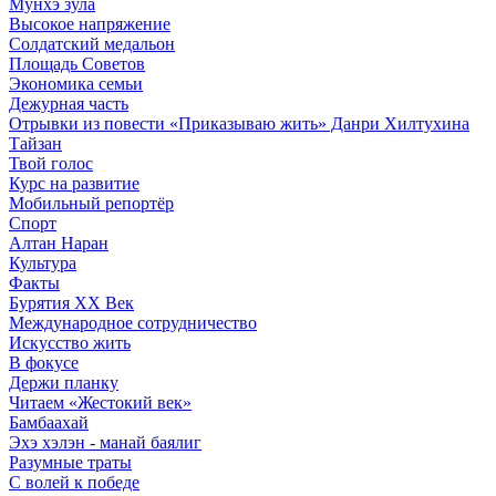
Мунхэ зула
Высокое напряжение
Солдатский медальон
Площадь Советов
Экономика семьи
Дежурная часть
Отрывки из повести «Приказываю жить» Данри Хилтухина
Тайзан
Твой голос
Курс на развитие
Мобильный репортёр
Спорт
Алтан Наран
Культура
Факты
Бурятия XX Век
Международное сотрудничество
Искусство жить
В фокусе
Держи планку
Читаем «Жестокий век»
Бамбаахай
Эхэ хэлэн - манай баялиг
Разумные траты
С волей к победе