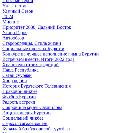
Простые Герои
Үлгы нютаг
Удачный Сезон
20-24
Мнение
Приоритет 2030. Дальний Восток
Улица Героя
Автообзор
Старообрядцы. Cтиль жизни
Социальные проекты Бурятии
Конкурс на лучшее исполнение гимна Бурятии
Встречаем вместе. Итоги 2022 года
Хранители отчих традиций
Наша Республика
Сагай сууряан
Хоорэлдоон
История Бурятского Телевидения
Правовой ликбез
Футбол Бурятии
Радость встречи
Сокровища музея Сампилова
Энциклопедия Бурятии
Социальный ликбез
Сэдьхэл сагаан эмшэн
Буряадай болбосоролой түүхэhээ