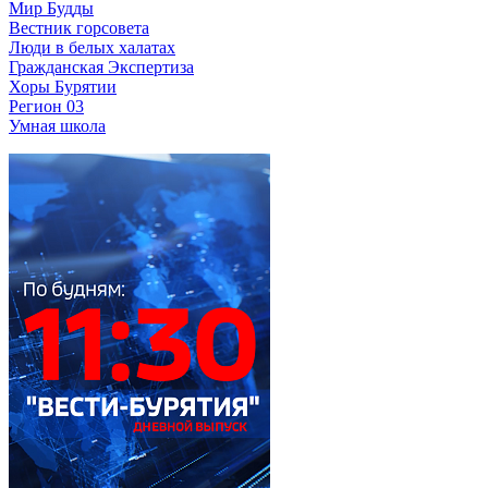
Мир Будды
Вестник горсовета
Люди в белых халатах
Гражданская Экспертиза
Хоры Бурятии
Регион 03
Умная школа