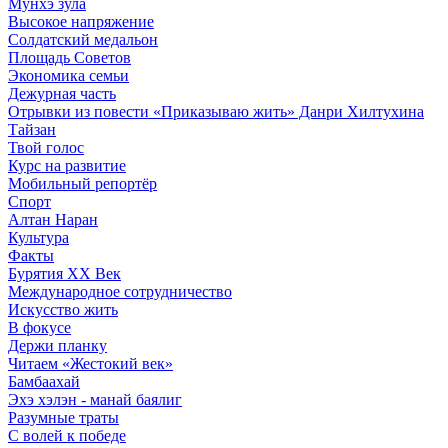
Мунхэ зула
Высокое напряжение
Солдатский медальон
Площадь Советов
Экономика семьи
Дежурная часть
Отрывки из повести «Приказываю жить» Данри Хилтухина
Тайзан
Твой голос
Курс на развитие
Мобильный репортёр
Спорт
Алтан Наран
Культура
Факты
Бурятия XX Век
Международное сотрудничество
Искусство жить
В фокусе
Держи планку
Читаем «Жестокий век»
Бамбаахай
Эхэ хэлэн - манай баялиг
Разумные траты
С волей к победе