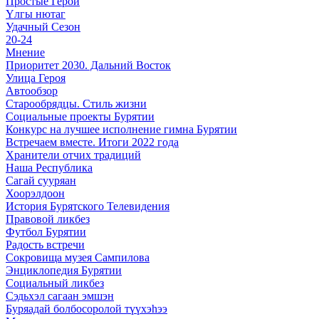
Простые Герои
Үлгы нютаг
Удачный Сезон
20-24
Мнение
Приоритет 2030. Дальний Восток
Улица Героя
Автообзор
Старообрядцы. Cтиль жизни
Социальные проекты Бурятии
Конкурс на лучшее исполнение гимна Бурятии
Встречаем вместе. Итоги 2022 года
Хранители отчих традиций
Наша Республика
Сагай сууряан
Хоорэлдоон
История Бурятского Телевидения
Правовой ликбез
Футбол Бурятии
Радость встречи
Сокровища музея Сампилова
Энциклопедия Бурятии
Социальный ликбез
Сэдьхэл сагаан эмшэн
Буряадай болбосоролой түүхэhээ