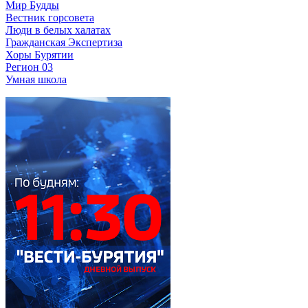
Мир Будды
Вестник горсовета
Люди в белых халатах
Гражданская Экспертиза
Хоры Бурятии
Регион 03
Умная школа