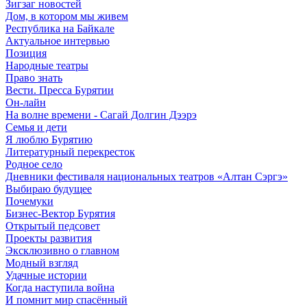
Зигзаг новостей
Дом, в котором мы живем
Республика на Байкале
Актуальное интервью
Позиция
Народные театры
Право знать
Вести. Пресса Бурятии
Он-лайн
На волне времени - Сагай Долгин Дээрэ
Семья и дети
Я люблю Бурятию
Литературный перекресток
Родное село
Дневники фестиваля национальных театров «Алтан Сэргэ»
Выбираю будущее
Почемуки
Бизнес-Вектор Бурятия
Открытый педсовет
Проекты развития
Эксклюзивно о главном
Модный взгляд
Удачные истории
Когда наступила война
И помнит мир спасённый