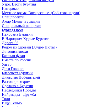
Утро. Вести Бурятия
Интервью
Местное время. Воскресенье. (События недели)
Спецпроекты
Амар Мэндэ, Буряадни
Специальный репортаж
Буряад Орон
Панорама Бурятии
В Народном Хурале Бурятии
Дорога 03
Родом из деревни (Хүдөө Нютаг)
Летопись эпохи
Багшын булан
Вместе по России
Улгур
Дети Говорят
Благовест Бурятии
Династия Победителей
Разговор с мэром
Сделано в Бурятии
Наследники Победы
Найрамдал - Дружба
Толи
Ищу Cемью