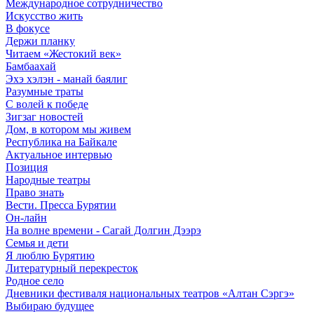
Международное сотрудничество
Искусство жить
В фокусе
Держи планку
Читаем «Жестокий век»
Бамбаахай
Эхэ хэлэн - манай баялиг
Разумные траты
С волей к победе
Зигзаг новостей
Дом, в котором мы живем
Республика на Байкале
Актуальное интервью
Позиция
Народные театры
Право знать
Вести. Пресса Бурятии
Он-лайн
На волне времени - Сагай Долгин Дээрэ
Семья и дети
Я люблю Бурятию
Литературный перекресток
Родное село
Дневники фестиваля национальных театров «Алтан Сэргэ»
Выбираю будущее