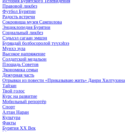
История Бурятского Телевидения
Правовой ликбез
Футбол Бурятии
Радость встречи
Сокровища музея Сампилова
Энциклопедия Бурятии
Социальный ликбез
Сэдьхэл сагаан эмшэн
Буряадай болбосоролой түүхэhээ
Мунхэ зула
Высокое напряжение
Солдатский медальон
Площадь Советов
Экономика семьи
Дежурная часть
Отрывки из повести «Приказываю жить» Данри Хилтухина
Тайзан
Твой голос
Курс на развитие
Мобильный репортёр
Спорт
Алтан Наран
Культура
Факты
Бурятия XX Век