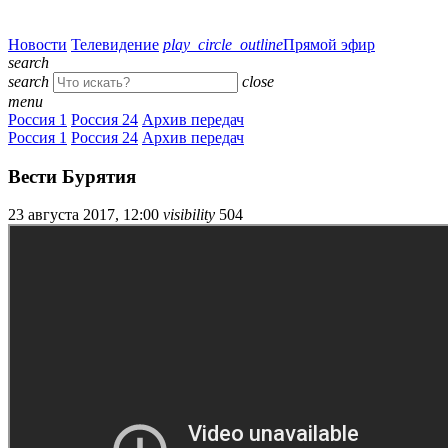
Новости
Телевидение
play_circle_outline
Прямой эфир
search
search
close
menu
Россия 1
Россия 24
Архив передач
Россия 1
Россия 24
Архив передач
Вести Бурятия
23 августа 2017, 12:00
visibility
504