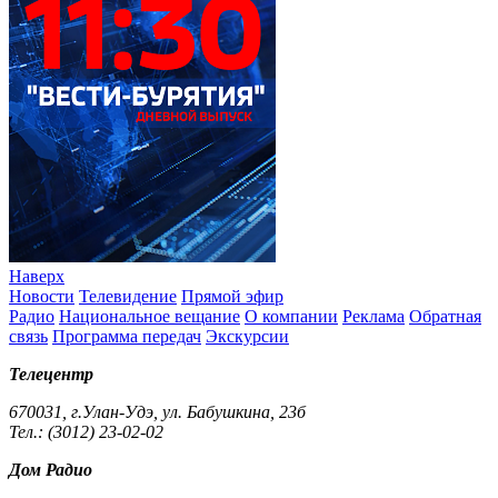
Наверх
Новости
Телевидение
Прямой эфир
Радио
Национальное вещание
О компании
Реклама
Обратная
связь
Программа передач
Экскурсии
Телецентр
670031, г.Улан-Удэ, ул. Бабушкина, 23б
Тел.: (3012) 23-02-02
Дом Радио