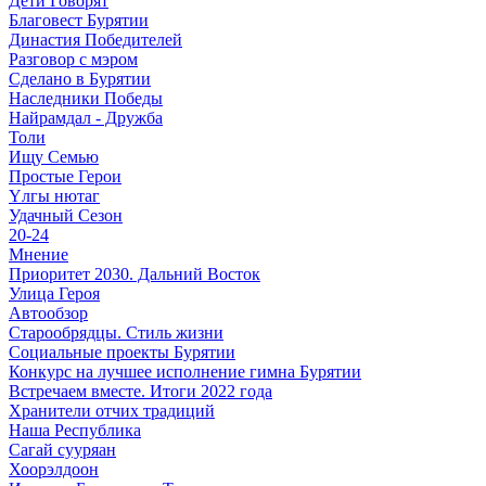
Дети Говорят
Благовест Бурятии
Династия Победителей
Разговор с мэром
Сделано в Бурятии
Наследники Победы
Найрамдал - Дружба
Толи
Ищу Cемью
Простые Герои
Үлгы нютаг
Удачный Сезон
20-24
Мнение
Приоритет 2030. Дальний Восток
Улица Героя
Автообзор
Старообрядцы. Cтиль жизни
Социальные проекты Бурятии
Конкурс на лучшее исполнение гимна Бурятии
Встречаем вместе. Итоги 2022 года
Хранители отчих традиций
Наша Республика
Сагай сууряан
Хоорэлдоон