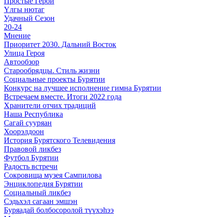
Простые Герои
Үлгы нютаг
Удачный Сезон
20-24
Мнение
Приоритет 2030. Дальний Восток
Улица Героя
Автообзор
Старообрядцы. Cтиль жизни
Социальные проекты Бурятии
Конкурс на лучшее исполнение гимна Бурятии
Встречаем вместе. Итоги 2022 года
Хранители отчих традиций
Наша Республика
Сагай сууряан
Хоорэлдоон
История Бурятского Телевидения
Правовой ликбез
Футбол Бурятии
Радость встречи
Сокровища музея Сампилова
Энциклопедия Бурятии
Социальный ликбез
Сэдьхэл сагаан эмшэн
Буряадай болбосоролой түүхэhээ