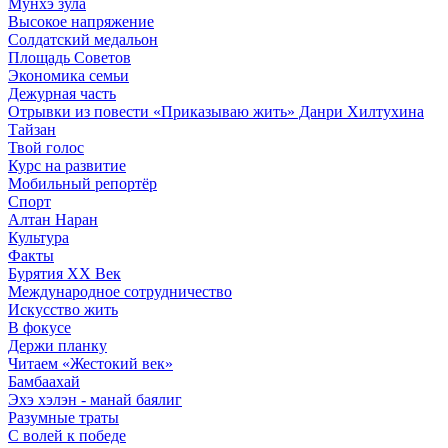
Мунхэ зула
Высокое напряжение
Солдатский медальон
Площадь Советов
Экономика семьи
Дежурная часть
Отрывки из повести «Приказываю жить» Данри Хилтухина
Тайзан
Твой голос
Курс на развитие
Мобильный репортёр
Спорт
Алтан Наран
Культура
Факты
Бурятия XX Век
Международное сотрудничество
Искусство жить
В фокусе
Держи планку
Читаем «Жестокий век»
Бамбаахай
Эхэ хэлэн - манай баялиг
Разумные траты
С волей к победе