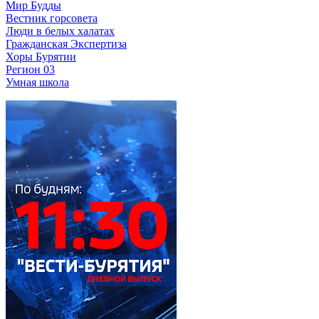
Мир Будды
Вестник горсовета
Люди в белых халатах
Гражданская Экспертиза
Хоры Бурятии
Регион 03
Умная школа