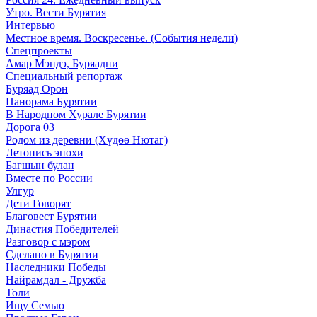
Утро. Вести Бурятия
Интервью
Местное время. Воскресенье. (События недели)
Спецпроекты
Амар Мэндэ, Буряадни
Специальный репортаж
Буряад Орон
Панорама Бурятии
В Народном Хурале Бурятии
Дорога 03
Родом из деревни (Хүдөө Нютаг)
Летопись эпохи
Багшын булан
Вместе по России
Улгур
Дети Говорят
Благовест Бурятии
Династия Победителей
Разговор с мэром
Сделано в Бурятии
Наследники Победы
Найрамдал - Дружба
Толи
Ищу Cемью