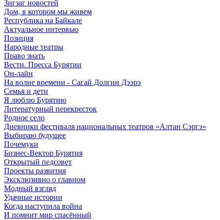
Зигзаг новостей
Дом, в котором мы живем
Республика на Байкале
Актуальное интервью
Позиция
Народные театры
Право знать
Вести. Пресса Бурятии
Он-лайн
На волне времени - Сагай Долгин Дээрэ
Семья и дети
Я люблю Бурятию
Литературный перекресток
Родное село
Дневники фестиваля национальных театров «Алтан Сэргэ»
Выбираю будущее
Почемуки
Бизнес-Вектор Бурятия
Открытый педсовет
Проекты развития
Эксклюзивно о главном
Модный взгляд
Удачные истории
Когда наступила война
И помнит мир спасённый