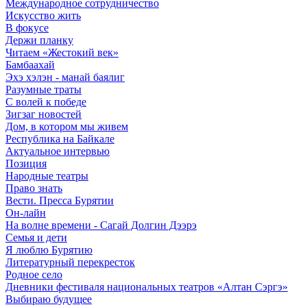
Международное сотрудничество
Искусство жить
В фокусе
Держи планку
Читаем «Жестокий век»
Бамбаахай
Эхэ хэлэн - манай баялиг
Разумные траты
С волей к победе
Зигзаг новостей
Дом, в котором мы живем
Республика на Байкале
Актуальное интервью
Позиция
Народные театры
Право знать
Вести. Пресса Бурятии
Он-лайн
На волне времени - Сагай Долгин Дээрэ
Семья и дети
Я люблю Бурятию
Литературный перекресток
Родное село
Дневники фестиваля национальных театров «Алтан Сэргэ»
Выбираю будущее