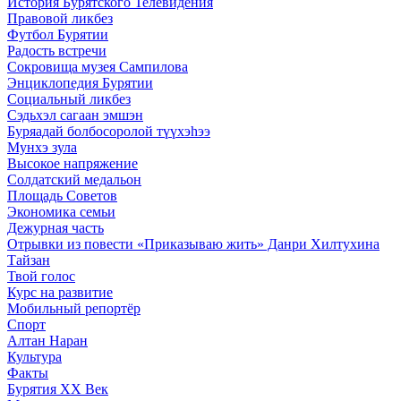
История Бурятского Телевидения
Правовой ликбез
Футбол Бурятии
Радость встречи
Сокровища музея Сампилова
Энциклопедия Бурятии
Социальный ликбез
Сэдьхэл сагаан эмшэн
Буряадай болбосоролой түүхэhээ
Мунхэ зула
Высокое напряжение
Солдатский медальон
Площадь Советов
Экономика семьи
Дежурная часть
Отрывки из повести «Приказываю жить» Данри Хилтухина
Тайзан
Твой голос
Курс на развитие
Мобильный репортёр
Спорт
Алтан Наран
Культура
Факты
Бурятия XX Век