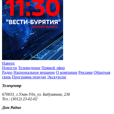
Наверх
Новости
Телевидение
Прямой эфир
Радио
Национальное вещание
О компании
Реклама
Обратная
связь
Программа передач
Экскурсии
Телецентр
670031, г.Улан-Удэ, ул. Бабушкина, 23б
Тел.: (3012) 23-02-02
Дом Радио