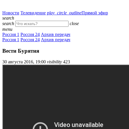
Новости
Телевидение
play_circle_outline
Прямой эфир
search
search
close
menu
Россия 1
Россия 24
Архив передач
Россия 1
Россия 24
Архив передач
Вести Бурятия
30 августа 2016, 19:00
visibility
423