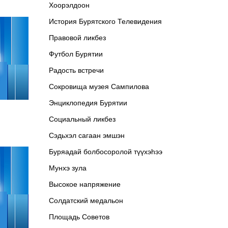
Хоорэлдоон
История Бурятского Телевидения
Правовой ликбез
Футбол Бурятии
Радость встречи
Сокровища музея Сампилова
Энциклопедия Бурятии
Социальный ликбез
Сэдьхэл сагаан эмшэн
Буряадай болбосоролой түүхэhээ
Мунхэ зула
Высокое напряжение
Солдатский медальон
Площадь Советов